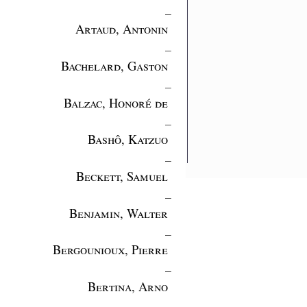
_
Artaud, Antonin
_
Bachelard, Gaston
_
Balzac, Honoré de
_
Bashô, Katzuo
_
Beckett, Samuel
_
Benjamin, Walter
_
Bergounioux, Pierre
_
Bertina, Arno
_