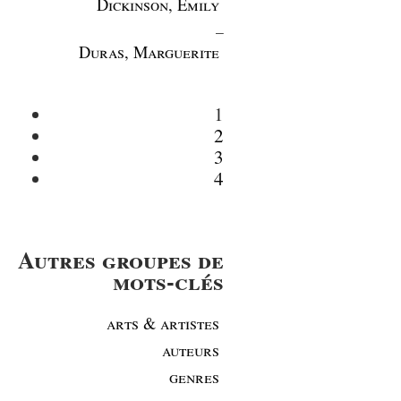
Dickinson, Emily
_
Duras, Marguerite
1
2
3
4
Autres groupes de
mots-clés
arts & artistes
auteurs
genres