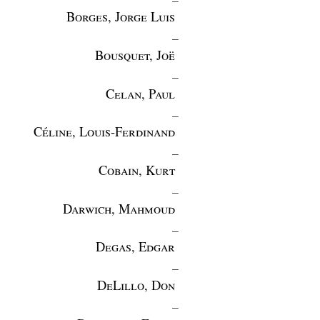
Borges, Jorge Luis
_
Bousquet, Joë
_
Celan, Paul
_
Céline, Louis-Ferdinand
_
Cobain, Kurt
_
Darwich, Mahmoud
_
Degas, Edgar
_
DeLillo, Don
_