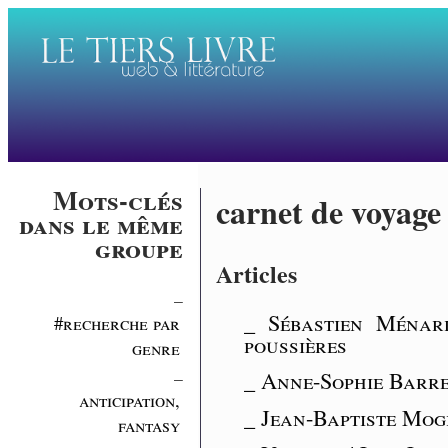
Mots-clés
carnet de voyage
dans le même
groupe
Articles
_
_ Sébastien Ménar
#recherche par
poussières
genre
_
_ Anne-Sophie Barrea
anticipation,
_ Jean-Baptiste Mog
fantasy