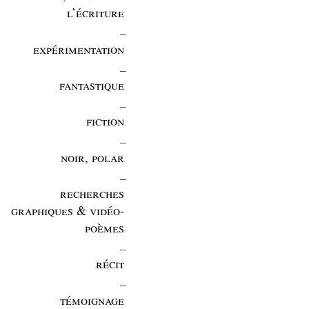
l’écriture
_
expérimentation
_
fantastique
_
fiction
_
noir, polar
_
recherches
graphiques & vidéo-
poèmes
_
récit
_
témoignage