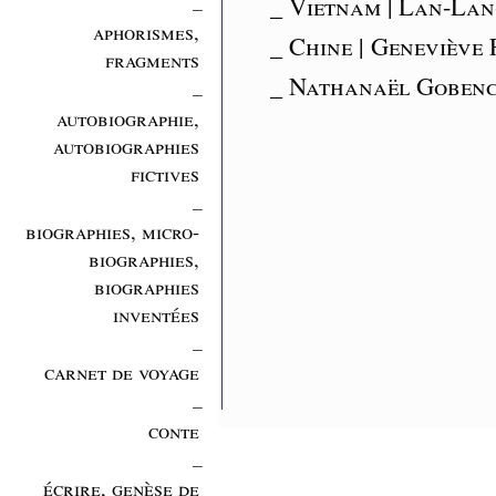
_
_ Vietnam | Lan-Lan
aphorismes,
_ Chine | Genevièv
fragments
_ Nathanaël Gobence
_
autobiographie,
autobiographies
fictives
_
biographies, micro-
biographies,
biographies
inventées
_
carnet de voyage
_
conte
_
écrire, genèse de