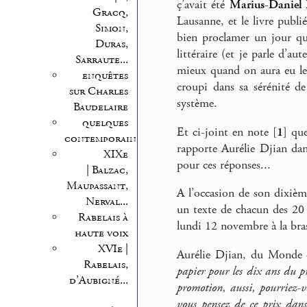
ç’avait été
Marius-Daniel 
Gracq,
Lausanne, et le livre publi
Simon,
bien proclamer un jour que
Duras,
littéraire (et je parle d’
Sarraute...
mieux quand on aura eu le 
enquêtes
croupi dans sa sérénité d
sur Charles
système.
Baudelaire
quelques
Et ci-joint en note
[
1
]
quel
contemporains
rapporte Aurélie Djian dan
XIXe
pour ces réponses...
| Balzac,
Maupassant,
A l’occasion de son dixième
Nerval...
un texte de chacun des 20 l
Rabelais à
lundi 12 novembre à la bras
haute voix
XVIe |
Aurélie Djian, du Monde d
Rabelais,
papier pour les dix ans du pr
d’Aubigné...
promotion, aussi, pourriez-
vous pensez de ce prix dans l