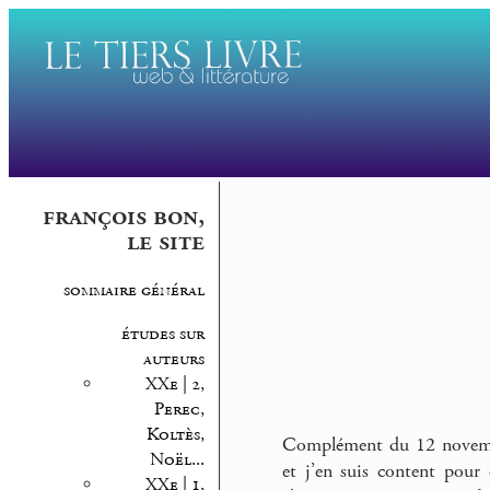
françois bon,
le site
sommaire général
études sur
auteurs
XXe | 2,
Perec,
Koltès,
Complément du 12 novembr
Noël...
et j’en suis content pour e
XXe | 1,