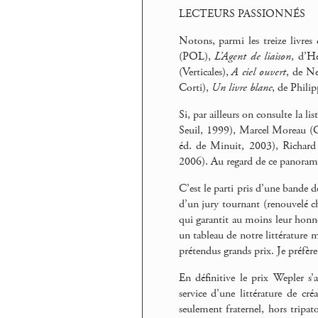
LECTEURS PASSIONNÉS
Notons, parmi les treize livres
(POL),
L’Agent de liaison
, d’Hé
(Verticales),
A ciel ouvert
, de Ne
Corti),
Un livre blanc
, de Philip
Si, par ailleurs on consulte la l
Seuil, 1999), Marcel Moreau (Co
éd. de Minuit, 2003), Richard
2006). Au regard de ce panorama
C’est le parti pris d’une bande d
d’un jury tournant (renouvelé ch
qui garantit au moins leur honnêt
un tableau de notre littérature m
prétendus grands prix. Je préfère
En définitive le prix Wepler s
service d’une littérature de cr
seulement fraternel, hors tripa