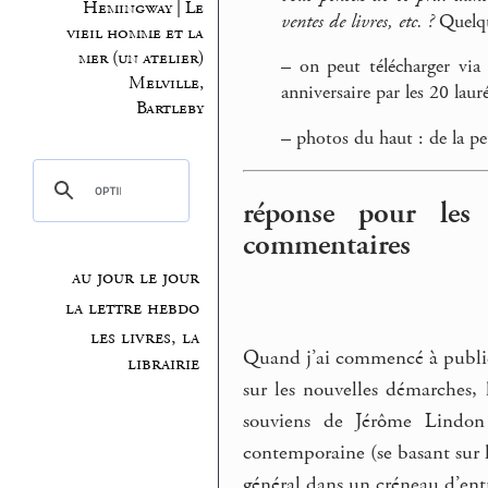
Hemingway | Le
ventes de livres, etc. ?
Quelque
vieil homme et la
mer (un atelier)
–
on peut télécharger via l
Melville,
anniversaire par les 20 lau
Bartleby
–
photos du haut : de la pe
réponse pour les
commentaires
au jour le jour
la lettre hebdo
les livres, la
Quand j’ai commencé à publier
librairie
sur les nouvelles démarches,
souviens de Jérôme Lindon 
contemporaine (se basant sur 
général dans un créneau d’en