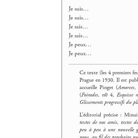
Je suis…
Je suis…
Je sais…
Je sais…
Je peux…
Je peux…
Ce texte (les 4 premiers fe
Prague en 1930. Il est pub
accueille Pinget (
Amorces
,
(
Foirades
, n0 4,
Esquisse 
Glissements progressifs du pla
L’éditorial précise : Minu
textes de nos amis, textes de
peu à peu à une nouvelle gé
nous, au fil des prochains n