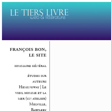
françois bon,
le site
sommaire général
études sur
auteurs
Hemingway | Le
vieil homme et la
mer (un atelier)
Melville,
Bartleby