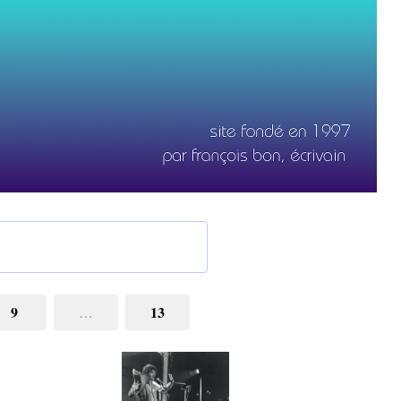
9
13
…