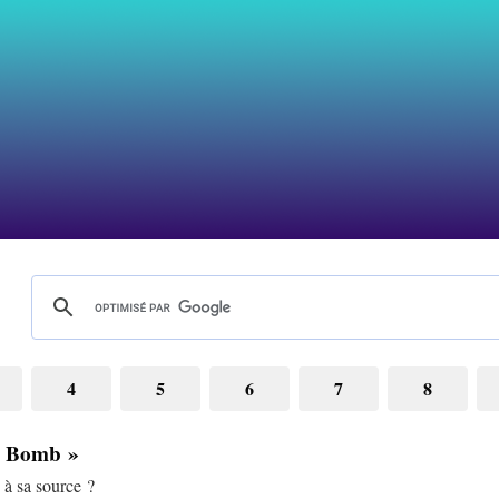
4
5
6
7
8
« Bomb »
e à sa source ?