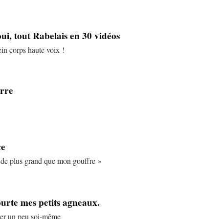
oui, tout Rabelais en 30 vidéos
ein corps haute voix !
erre
ce
r de plus grand que mon gouffre »
ourte mes petits agneaux.
iner un peu soi-même