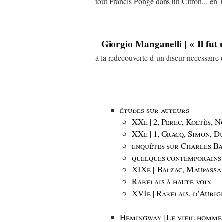
tout Francis Ponge dans un Citron... en
Giorgio Manganelli | « Il fut u
_
à la redécouverte d’un diseur nécessaire d
études sur auteurs
XXe | 2, Perec, Koltès, No
XXe | 1, Gracq, Simon, D
enquêtes sur Charles B
quelques contemporains
XIXe | Balzac, Maupassan
Rabelais à haute voix
XVIe | Rabelais, d’Aubign
Hemingway | Le vieil homme 