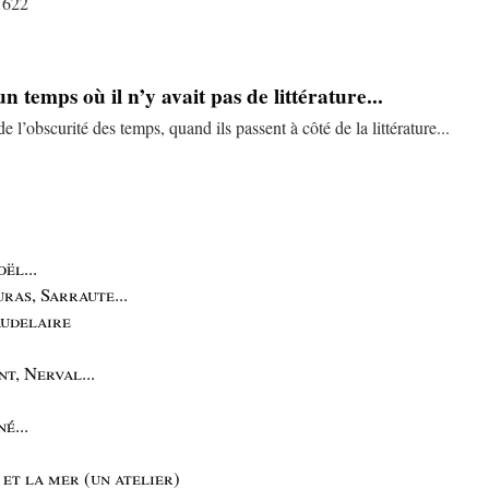
 1622
n temps où il n’y avait pas de littérature...
e l’obscurité des temps, quand ils passent à côté de la littérature...
ël...
uras, Sarraute...
audelaire
t, Nerval...
é...
et la mer (un atelier)