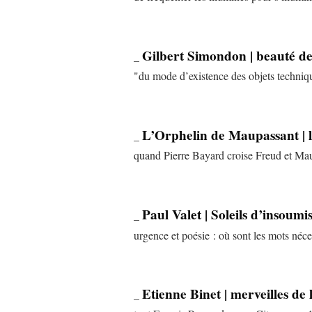
Gilbert Simondon | beauté de
_
"du mode d’existence des objets techniq
L’Orphelin de Maupassant | l’
_
quand Pierre Bayard croise Freud et Maup
Paul Valet | Soleils d’insoumi
_
urgence et poésie : où sont les mots néce
Etienne Binet | merveilles de 
_