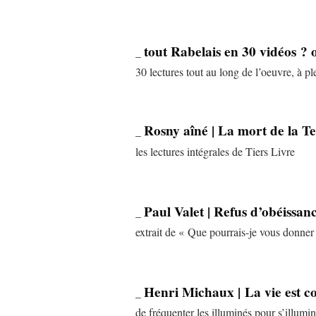
tout Rabelais en 30 vidéos ? 
_
30 lectures tout au long de l’oeuvre, à pl
Rosny aîné | La mort de la T
_
les lectures intégrales de Tiers Livre
Paul Valet | Refus d’obéissan
_
extrait de « Que pourrais-je vous donne
Henri Michaux | La vie est c
_
de fréquenter les illuminés pour s’illum