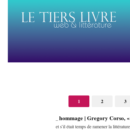
1
2
3
hommage | Gregory Corso, 
_
et s’il était temps de ramener la littératur