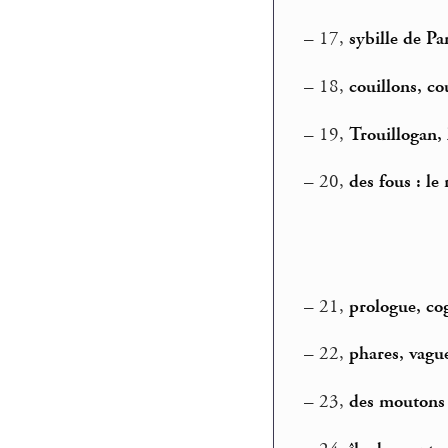
–
17,
sybille de Pa
–
18,
couillons, co
–
19,
Trouillogan,
–
20,
des fous : le
–
21,
prologue, co
–
22,
phares, vague
–
23,
des moutons