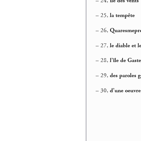
–
24,
île des vents
–
25,
la tempête
–
26,
Quaresmepr
–
27,
le diable et 
–
28,
l’île de Gaste
–
29,
des paroles g
–
30,
d’une oeuvre