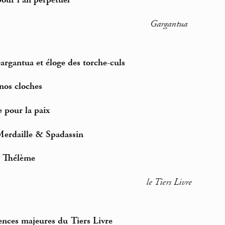
our l’an perpétuel
Gargantua
argantua et éloge des torche-culs
nos cloches
 pour la paix
Merdaille & Spadassin
e Thélème
le Tiers Livre
ences majeures du Tiers Livre