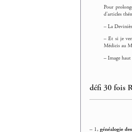
Pour prolonge
d’articles th
–
La Devinièr
–
Et si je ven
Médicis au Ma
–
Image haut d
défi 30 fois 
–
1,
généalogie des