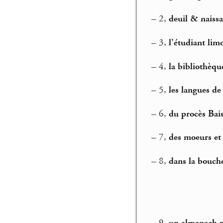
–
2,
deuil & naiss
–
3,
l’étudiant lim
–
4,
la bibliothèqu
–
5,
les langues d
–
6,
du procès Ba
–
7,
des moeurs et
–
8,
dans la bouch