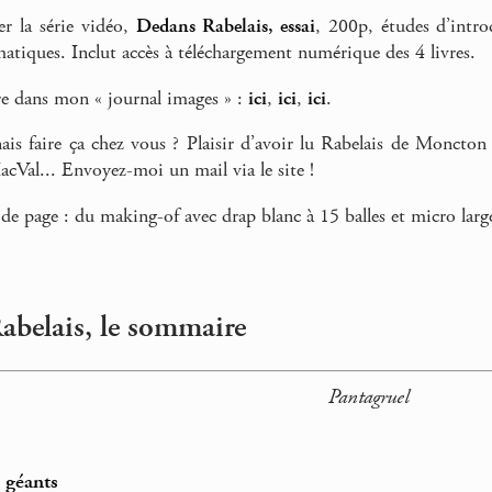
r la série vidéo,
Dedans Rabelais, essai
, 200p, études d’intro
ématiques. Inclut accès à téléchargement numérique des 4 livres.
e dans mon « journal images » :
ici
,
ici
,
ici
.
ais faire ça chez vous ? Plaisir d’avoir lu Rabelais de Moncton
cVal... Envoyez-moi un mail via le site !
e page : du making-of avec drap blanc à 15 balles et micro la
Rabelais, le sommaire
Pantagruel
 géants