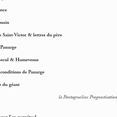
ance
ousin
e Saint-Victor & lettres du père
e Panurge
isecul & Humevesne
 conditions de Panurge
e du géant
la Pantagrueline Prognosticatio