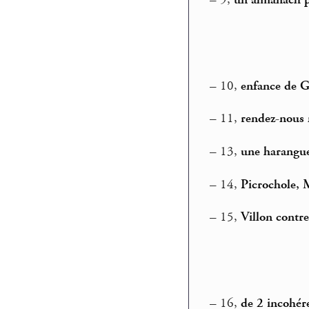
–
9,
un almanach p
–
10,
enfance de G
–
11,
rendez-nous 
–
13,
une harangue
–
14,
Picrochole, 
–
15,
Villon contr
–
16,
de 2 incohér