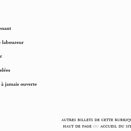
enant
le laboureur
r
elées
 à jamais ouverte
autres billets de cette rubriq
haut de page
ou
accueil du si