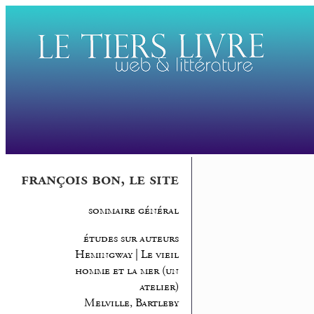
françois bon, le site
sommaire général
études sur auteurs
Hemingway | Le vieil
homme et la mer (un
atelier)
Melville, Bartleby