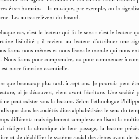
tres êtres humains – la musique, par exemple, ou la signalis
urne. Les autres relèvent du hasard.
haque cas, c’est le lecteur qui lit le sens : c’est le lecteur
aine lisibilité ; il revient au lecteur d’attribuer une si
nous lisons nous-mêmes et nous lisons le monde qui nous en
s. Nous lisons pour comprendre, ou pour commencer à comp
 est notre fonction essentielle.
rire que beaucoup plus tard, à sept ans. Je pourrais peut-être
 lecture, ai-je découvert, vient avant l’écriture. Une société 
 ne peut exister sans la lecture. Selon l’ethnologue Philipp
andis que dans les sociétés dites alphabétisées le sens du temp
temps différents mais également complexes en lisant la multit
ui rédigent la chronique de leur passage, la lecture précèd
tre et de déchiffrer le système social des signes avant de les