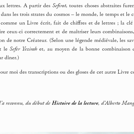
eux lettres. A partir des
Sefirot
, toutes choses abstraites furen
nt dans les trois strates du cosmos – le monde, le temps et l
 comme un Livre écrit, fait de chiffres et de lettres ; la c
ire ceux-ci correctement et de maîtriser leurs combinaisons
ion de notre Créateur. (Selon une légende médiévale, les sa
nt le
Sefer Yezirah
et, au moyen de la bonne combinaison de 
ur dîner.)
pour moi des transcriptions ou des gloses de cet autre Livre co
n l’a reconnu, du début de
Histoire de la lecture
, d’Alberto Mang