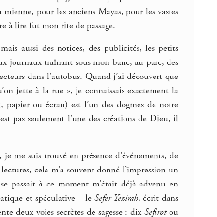
 la mienne, pour les anciens Mayas, pour les vastes
e à lire fut mon rite de passage.
 mais aussi des notices, des publicités, les petits
ieux journaux traînant sous mon banc, au parc, des
 lecteurs dans l’autobus. Quand j’ai découvert que
’on jette à la rue », je connaissais exactement la
ux, papier ou écran) est l’un des dogmes de notre
’est pas seulement l’une des créations de Dieu, il
, je me suis trouvé en présence d’événements, de
s lectures, cela m’a souvent donné l’impression un
i se passait à ce moment m’était déjà advenu en
atique et spéculative – le
Sefer Yezirah
, écrit dans
te-deux voies secrètes de sagesse : dix
Sefirot
ou