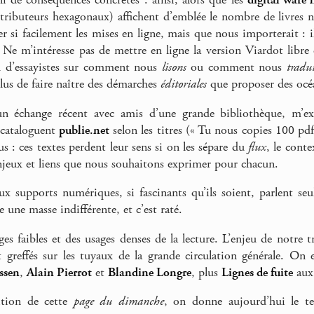
li de conséquences concrètes : ainsi, alors que les
digital ware 
stributeurs hexagonaux) affichent d’emblée le nombre de livres
r si facilement les mises en ligne, mais que nous importerait : i
e. Ne m’intéresse pas de mettre en ligne la version Viardot lib
ou d’essayistes sur comment nous
lisons
ou comment nous
tradu
lus de faire naître des démarches
éditoriales
que proposer des océa
un échange récent avec amis d’une grande bibliothèque, m’ex
 cataloguent
publie.net
selon les titres (« Tu nous copies 100 pdf 
fus : ces textes perdent leur sens si on les sépare du
flux
, le cont
 enjeux et liens que nous souhaitons exprimer pour chacun.
ux supports numériques, si fascinants qu’ils soient, parlent se
une masse indifférente, et c’est raté.
ges faibles et des usages denses de la lecture. L’enjeu de notre 
t greffés sur les tuyaux de la grande circulation générale. On
ssen
,
Alain Pierrot
et
Blandine Longre
, plus
Lignes de fuite
aux 
ition de cette
page du dimanche
, on donne aujourd’hui le tex