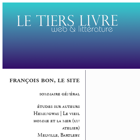
françois bon, le site
sommaire général
études sur auteurs
Hemingway | Le vieil
homme et la mer (un
atelier)
Melville, Bartleby