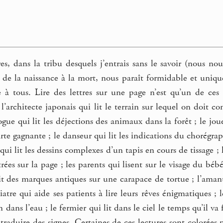
res, dans la tribu desquels j’entrais sans le savoir (nous n
 de la naissance à la mort, nous paraît formidable et uniq
à tous. Lire des lettres sur une page n’est qu’un de ces
, l’architecte japonais qui lit le terrain sur lequel on doit c
ogue qui lit les déjections des animaux dans la forêt ; le joue
rte gagnante ; le danseur qui lit les indications du chorégraph
 qui lit les dessins complexes d’un tapis en cours de tissage ;
rées sur la page ; les parents qui lisent sur le visage du bé
it des marques antiques sur une carapace de tortue ; l’amant 
hiatre qui aide ses patients à lire leurs rêves énigmatiques 
ans l’eau ; le fermier qui lit dans le ciel le temps qu’il va f
 traduire des signes. Certaines de ces lectures sont colorées 