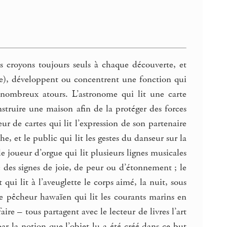
ous croyons toujours seuls à chaque découverte, et
ue), développent ou concentrent une fonction qui
 nombreux atours. L’astronome qui lit une carte
onstruire une maison afin de la protéger des forces
ur de cartes qui lit l’expression de son partenaire
e, et le public qui lit les gestes du danseur sur la
 le joueur d’orgue qui lit plusieurs lignes musicales
bé des signes de joie, de peur ou d’étonnement ; le
qui lit à l’aveuglette le corps aimé, la nuit, sous
; le pêcheur hawaïen qui lit les courants marins en
aire – tous partagent avec le lecteur de livres l’art
par la notion que l’objet lu a été créé dans ce but