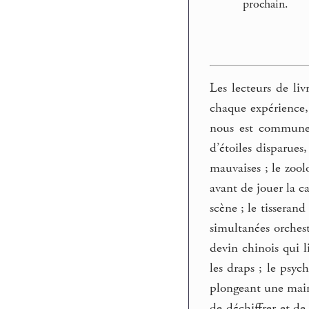
prochain.
Les lecteurs de liv
chaque expérience,
nous est commune 
d’étoiles disparues
mauvaises ; le zool
avant de jouer la ca
scène ; le tisserand
simultanées orchest
devin chinois qui l
les draps ; le psyc
plongeant une main d
de déchiffrer et de