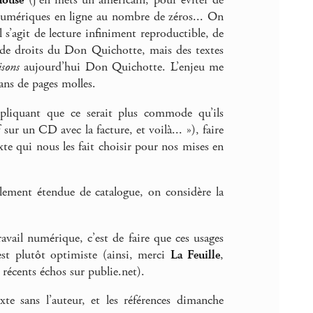
house
(j’en mets un américain, pour éviter de
 numériques en ligne au nombre de zéros... On
l s’agit de lecture infiniment reproductible, de
re de droits du Don Quichotte, mais des textes
isons
aujourd’hui Don Quichotte. L’enjeu me
ns de pages molles.
pliquant que ce serait plus commode qu’ils
sur un CD avec la facture, et voilà... »), faire
exte qui nous les fait choisir pour nos mises en
ulement étendue de catalogue, on considère la
travail numérique, c’est de faire que ces usages
 est plutôt optimiste (ainsi, merci
La Feuille
,
récents échos sur publie.net).
te sans l’auteur, et les références dimanche