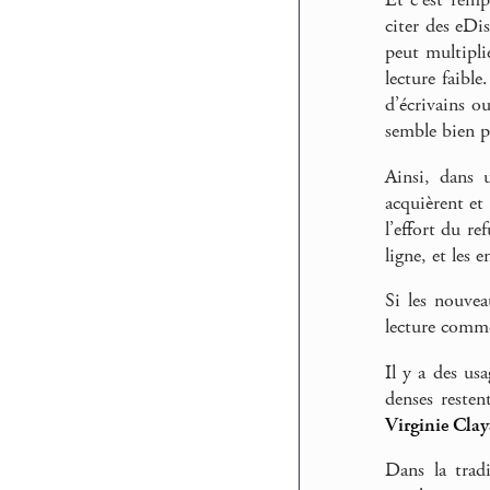
Et c’est remp
citer des eDi
peut multiplie
lecture faibl
d’écrivains 
semble bien p
Ainsi, dans 
acquièrent et
l’effort du re
ligne, et les
Si les nouvea
lecture comme 
Il y a des usa
denses resten
Virginie Clay
Dans la trad