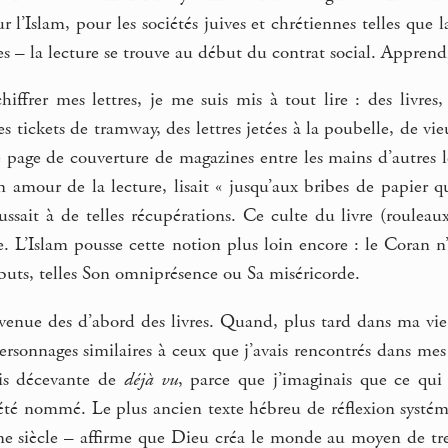
r l’Islam, pour les sociétés juives et chrétiennes telles que
s – la lecture se trouve au début du contrat social. Apprendr
hiffrer mes lettres, je me suis mis à tout lire : des livres,
es tickets de tramway, des lettres jetées à la poubelle, de v
ère page de couverture de magazines entre les mains d’autres
 amour de la lecture, lisait « jusqu’aux bribes de papier qu
ussait à de telles récupérations. Ce culte du livre (roulea
e. L’Islam pousse cette notion plus loin encore : le Coran n
ributs, telles Son omniprésence ou Sa miséricorde.
 venue des d’abord des livres. Quand, plus tard dans ma vie
ersonnages similaires à ceux que j’avais rencontrés dans me
is décevante de
déjà vu
, parce que j’imaginais que ce qu
 été nommé. Le plus ancien texte hébreu de réflexion systém
me siècle – affirme que Dieu créa le monde au moyen de tren