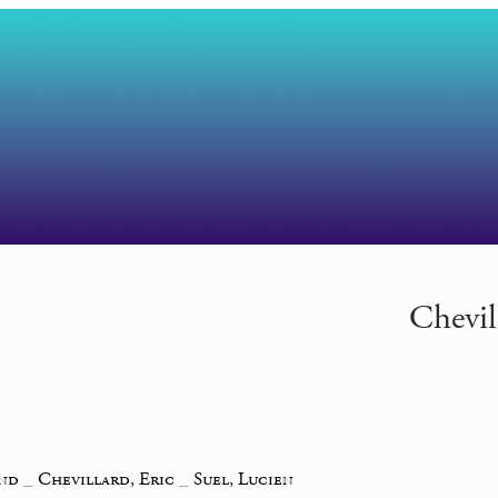
Chevil
ond
_
Chevillard, Eric
_
Suel, Lucien