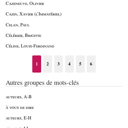
Cazeneuve, Olivier
Cazin, Xavier (l’Immatériel)
Celan, Paul
Célérier, Brigitte
Céline, Louis-Ferdinand
1
2
3
4
5
6
Autres groupes de mots-clés
auteurs, A-B
à vous de dire
auteurs, E-H