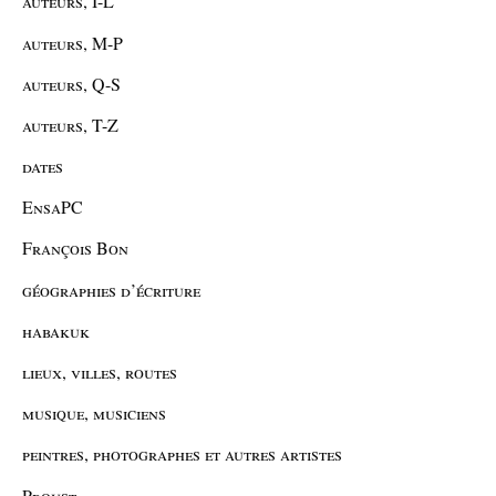
auteurs, I-L
auteurs, M-P
auteurs, Q-S
auteurs, T-Z
dates
EnsaPC
François Bon
géographies d’écriture
habakuk
lieux, villes, routes
musique, musiciens
peintres, photographes et autres artistes
Proust