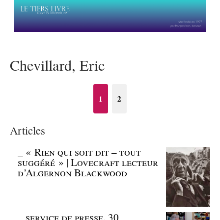
Chevillard, Eric
1
2
Articles
_
« Rien qui soit dit – tout
suggéré » | Lovecraft lecteur
d’Algernon Blackwood
_
service de presse, 30