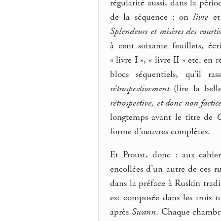
régularité aussi, dans la péri
de la séquence : on
livre
et
Splendeurs et misères des courti
à cent soixante feuillets, éc
« livre I », « livre II » etc. 
blocs séquentiels, qu’il r
rétrospectivement
(lire la bel
rétrospective, et donc non factic
longtemps avant le titre de
C
forme d’oeuvres complètes.
Et Proust, donc : aux cahier
encollées d’un autre de ces 
dans la préface à Ruskin trad
est composée dans les trois 
après
Swann
. Chaque chambre