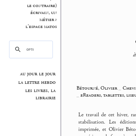
le contraire)
écrivain, un
métier ?
l’espace matos
à
au jour le jour
la lettre hebdo
Bétourné, Olivier
_
Chevi
les livres, la
_
eReaders, tablettes, lise
librairie
Le travail de cet hiver, r
stabilisation. Les édit
imprimée, et Olivier Bétou