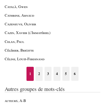
Català, Gwen
Cathrine, Arnaud
Cazeneuve, Olivier
Cazin, Xavier (l’Immatériel)
Celan, Paul
Célérier, Brigitte
Céline, Louis-Ferdinand
1
2
3
4
5
6
Autres groupes de mots-clés
auteurs, A-B