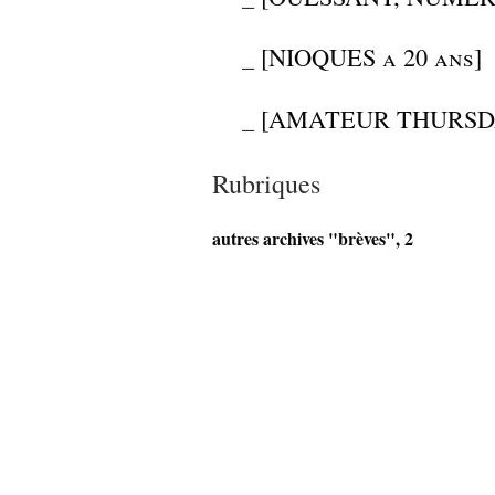
_
[NIOQUES a 20 ans]
_
[AMATEUR THURSDAY
Rubriques
autres archives "brèves", 2