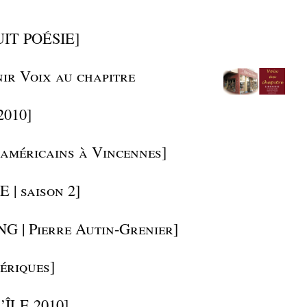
IT POÉSIE]
nir Voix au chapitre
010]
américains à Vincennes]
 | saison 2]
 | Pierre Autin-Grenier]
ériques]
ÎLE 2010]