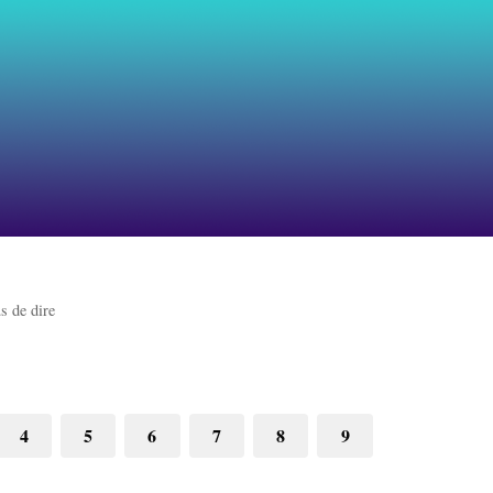
s de dire
4
5
6
7
8
9