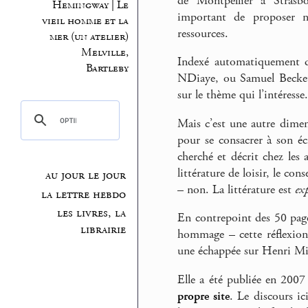
de Montpellier à Strasbo
Hemingway | Le
important de proposer no
vieil homme et la
ressources.
mer (un atelier)
Melville,
Indexé automatiquement d
Bartleby
NDiaye, ou Samuel Beckett
sur le thème qui l’intéresse.
Mais c’est une autre dimens
pour se consacrer à son éc
cherché et décrit chez les
littérature de loisir, le con
au jour le jour
– non. La littérature est
ex
la lettre hebdo
les livres, la
En contrepoint des 50 pages
librairie
hommage – cette réflexion 
une échappée sur Henri Mic
Elle a été publiée en 2007
propre site
. Le discours ic