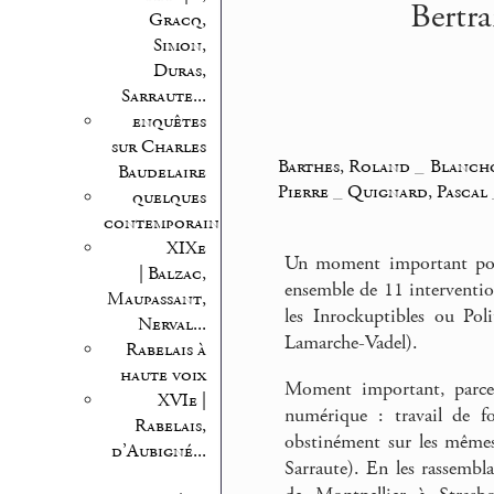
Bertra
Gracq,
Simon,
Duras,
Sarraute...
enquêtes
sur Charles
Barthes, Roland
_
Blanch
Baudelaire
Pierre
_
Quignard, Pascal
quelques
contemporains
XIXe
Un moment important po
| Balzac,
ensemble de 11 intervention
Maupassant,
les Inrockuptibles ou Pol
Nerval...
Lamarche-Vadel).
Rabelais à
haute voix
Moment important, parce
XVIe |
numérique : travail de fo
Rabelais,
obstinément sur les mêmes 
d’Aubigné...
Sarraute). En les rassembla