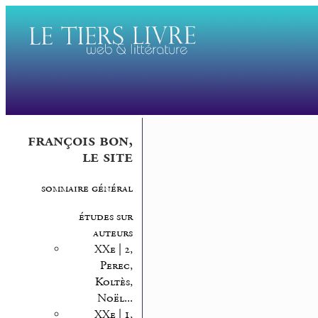
françois bon,
le site
sommaire général
études sur
auteurs
XXe | 2,
Perec,
Koltès,
Noël...
XXe | 1,