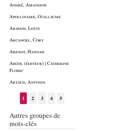
André, Amandine
Apollinaire, Guillaume
Aragon, Louis
Arcangel, Cory
Arendt, Hannah
Argol (éditeur) | Catherine
Flohic
Artaud, Antonin
1
2
3
4
5
Autres groupes de
mots-clés