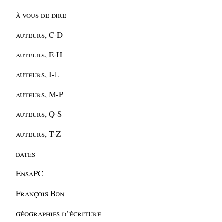
à vous de dire
auteurs, C-D
auteurs, E-H
auteurs, I-L
auteurs, M-P
auteurs, Q-S
auteurs, T-Z
dates
EnsaPC
François Bon
géographies d’écriture