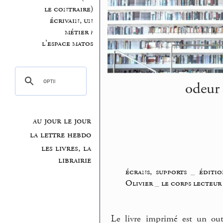
le contraire)
écrivain, un
métier ?
l’espace matos
odeur 
au jour le jour
la lettre hebdo
les livres, la
librairie
écrans, supports
_
éditio
Olivier
_
le corps lecteur
Le livre imprimé est un out