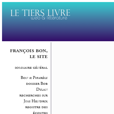
françois bon,
le site
sommaire général
Bon & Pifarély
dossier Bob
Dylan
recherches sur
Jimi Hendrix
registre des
écoutes