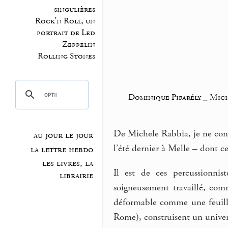
singulières
Rock’n Roll, un
portrait de Led
Zeppelin
Rolling Stones
Dominique Pifarély
_
Mich
De Michele Rabbia, je ne conn
au jour le jour
l’été dernier à Melle – dont c
la lettre hebdo
les livres, la
Il est de ces percussionnis
librairie
soigneusement travaillé, com
déformable comme une feuille
Rome), construisent un unive