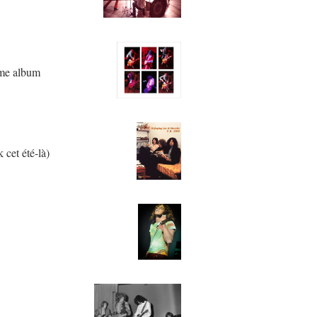
ème album
 cet été-là)