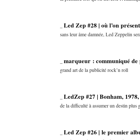
Led Zep #28 | où l’on présen
_
sans leur âme damnée, Led Zeppelin sera
marqueur : communiqué de p
_
grand art de la publicité rock’n roll
LedZep #27 | Bonham, 1978,
_
de la difficulté à assumer un destin plu
Led Zep #26 | le premier alb
_