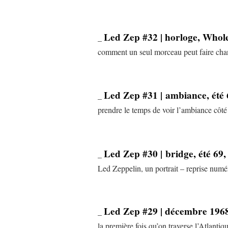
Led Zep #32 | horloge, Whol
_
comment un seul morceau peut faire chan
Led Zep #31 | ambiance, été 
_
prendre le temps de voir l’ambiance côté 
Led Zep #30 | bridge, été 69
_
Led Zeppelin, un portrait – reprise numé
Led Zep #29 | décembre 196
_
la première fois qu’on traverse l’Atlantiq