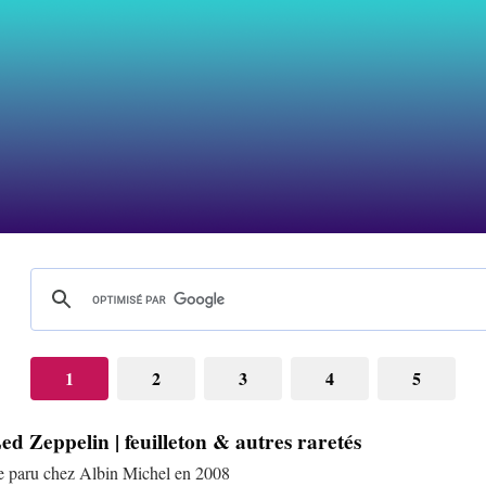
1
2
3
4
5
ed Zeppelin | feuilleton & autres raretés
re paru chez Albin Michel en 2008