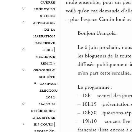
mule ensemble, pour un peu 
guerre
unending
voilà qu’on me demande d’alle
stories
– plus l’espace Cardin loué av
approches
de la
Bonjour François,
narration
immersive
Le 6 juin prochain, nous 
série |
les blogueurs de la tou
« science
remix »
diffusée publiquement à 
grognes &
m’en part cette semaine, 
société
campagne
Le programme :
électorale
–
18h accueil des journa
2012
–
18h15 présentation de
maisons
intérieures
–
18h50 questions-rép
d’écriture
–
19h10 concert live de
en cours |
française (liste encore à 
projet St.