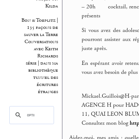
Kilda
–
20h cocktail, rencontr
présents
Bon & Toeplitz |
135 façons de
Si vous avez des adoles
sauver la Terre
pourront assister aux ré
Conversations
juste après.
avec Keith
Richards
En espérant avoir reten
série | dans ma
bibliothèque
vous avez besoin de plus
tunnel des
écritures
étranges
Mickael.Guillois@H-par
AGENCE H pour HAD
11, QUAI LEON BLU
Consultez mon blog
htt
Aidez-moi, mes amis : quell