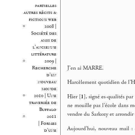
partielles
autres récits &
fictions web
2008 |
Société des
amis de
l’ancienne
littérature
2009 |
J’en ai MARRE.
Recherche
d’un
nouveau
Harcèlement quotidien de l’Ha
monde
2010 | Une
Hier
[
1
]
, signé es-qualités pa
traversée de
ne mouille pas l’école dans me
Buffalo
vendre du Sarkozy et arrondir
2011
| Formes
Aujourd’hui, nouveau mail :
d’une