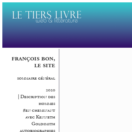
françois bon,
le site
sommaire général
2020
| Description des
hommes
#en cheminant
avec Kenneth
Goldsmith
autobiographies