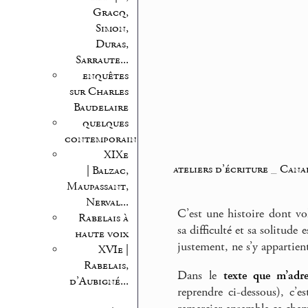
Gracq,
Simon,
Duras,
Sarraute...
enquêtes
sur Charles
Baudelaire
quelques
contemporains
XIXe
ateliers d’écriture
_
Cana
| Balzac,
Maupassant,
Nerval...
C’est une histoire dont vol
Rabelais à
sa difficulté et sa solitude 
haute voix
justement, ne s’y appartien
XVIe |
Rabelais,
Dans le
texte que m’adr
d’Aubigné...
reprendre ci-dessous), c’