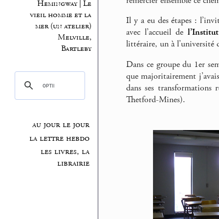
remercier ensemble ce che
Hemingway | Le
vieil homme et la
Il y a eu des étapes : l’inv
mer (un atelier)
avec l’accueil de
l’Institu
Melville,
littéraire, un à l’universi
Bartleby
Dans ce groupe du 1er semes
que majoritairement j’avais
dans ses transformations ru
Thetford-Mines).
au jour le jour
la lettre hebdo
les livres, la
librairie