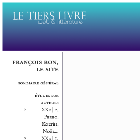
françois bon,
le site
sommaire général
études sur
auteurs
XXe | 2,
Perec,
Koltès,
Noël...
XXe | 1,