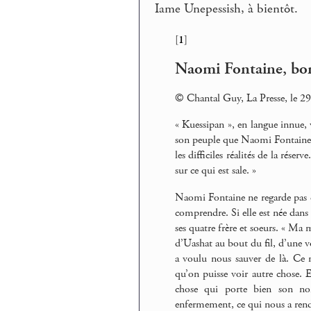
Iame Unepessish, à bientôt.
[
1
]
Naomi Fontaine, bons
© Chantal Guy, La Presse, le 29
« Kuessipan », en langue innue, v
son peuple que Naomi Fontaine de
les difficiles réalités de la rése
sur ce qui est sale. »
Naomi Fontaine ne regarde pas d
comprendre. Si elle est née dans 
ses quatre frère et soeurs. « Ma 
d’Uashat au bout du fil, d’une vo
a voulu nous sauver de là. Ce n’
qu’on puisse voir autre chose. E
chose qui porte bien son no
enfermement, ce qui nous a rendus