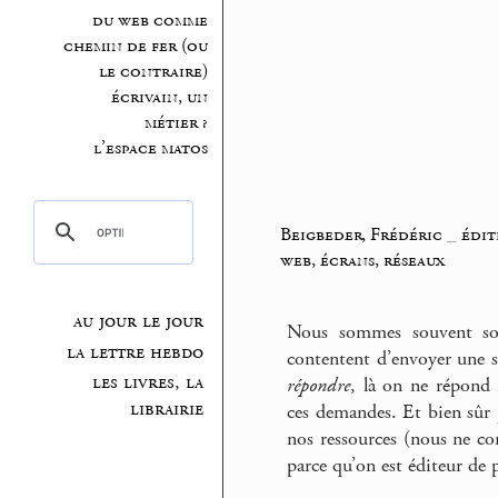
du web comme
chemin de fer (ou
le contraire)
écrivain, un
métier ?
l’espace matos
Beigbeder, Frédéric
_
édit
web, écrans, réseaux
au jour le jour
Nous sommes souvent sol
la lettre hebdo
contentent d’envoyer une
les livres, la
répondre
, là on ne répond 
librairie
ces demandes. Et bien sûr 
nos ressources (nous ne c
parce qu’on est éditeur de 