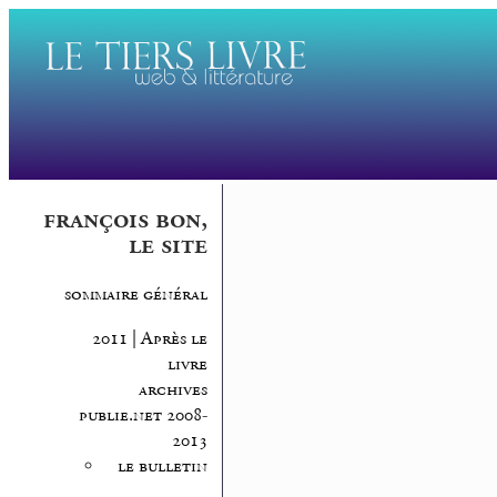
françois bon,
le site
sommaire général
2011 | Après le
livre
archives
publie.net 2008-
2013
le bulletin