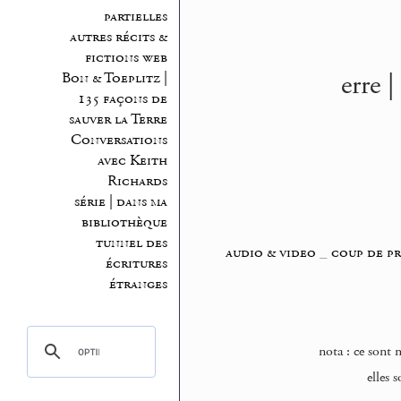
partielles
autres récits &
fictions web
erre 
Bon & Toeplitz |
135 façons de
sauver la Terre
Conversations
avec Keith
Richards
série | dans ma
bibliothèque
tunnel des
audio & video
_
coup de p
écritures
étranges
nota : ce sont 
elles 