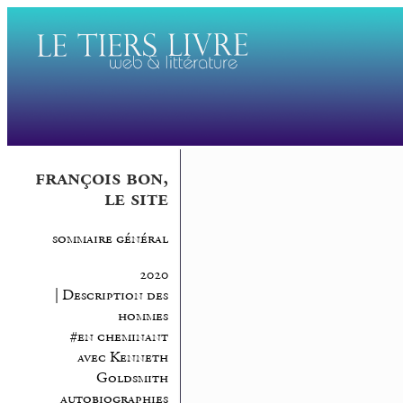
françois bon,
le site
sommaire général
2020
| Description des
hommes
#en cheminant
avec Kenneth
Goldsmith
autobiographies