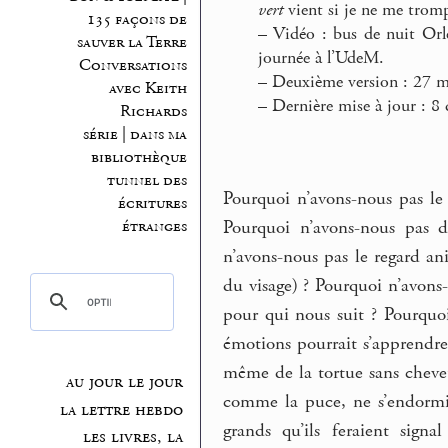
vert
vient si je ne me tromp
135 façons de
–
Vidéo : bus de nuit Orl
sauver la Terre
journée à l’UdeM.
Conversations
–
Deuxième version : 27 m
avec Keith
–
Dernière mise à jour : 
Richards
série | dans ma
bibliothèque
tunnel des
Pourquoi n’avons-nous pas le 
écritures
Pourquoi n’avons-nous pas d
étranges
n’avons-nous pas le regard ani
du visage) ? Pourquoi n’avons-
pour qui nous suit ? Pourquo
émotions pourrait s’apprendre,
même de la tortue sans cheveu
au jour le jour
comme la puce, ne s’endormi
la lettre hebdo
grands qu’ils feraient sign
les livres, la