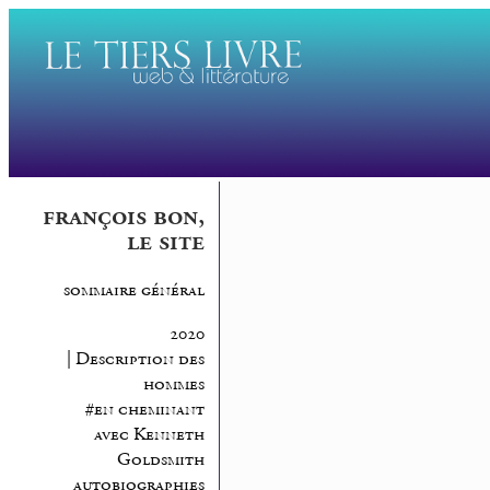
françois bon,
le site
sommaire général
2020
| Description des
hommes
#en cheminant
avec Kenneth
Goldsmith
autobiographies