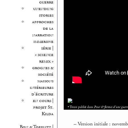
guerre
unending
stories
approches
de la
narration
immersive
série |
« science
remix »
grognes &
société
maisons
intérieures
d’écriture
en cours |
projet St.
• Texte publié dans
Peur & formes d’une guerr
Kilda
–
Version initiale : novemb
Bon & Toeplitz |