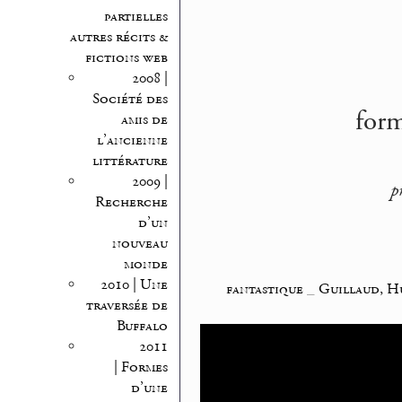
partielles
autres récits &
fictions web
2008 |
Société des
form
amis de
l’ancienne
littérature
2009 |
p
Recherche
d’un
nouveau
monde
2010 | Une
fantastique
_
Guillaud, H
traversée de
Buffalo
2011
| Formes
d’une