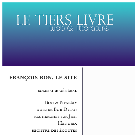
françois bon, le site
sommaire général
Bon & Pifarély
dossier Bob Dylan
recherches sur Jimi
Hendrix
registre des écoutes