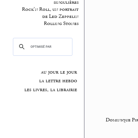
singulières
Rock’n Roll, un portrait
de Led Zeppelin
Rolling Stones
au jour le jour
la lettre hebdo
les livres, la librairie
Dominique Pif