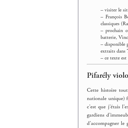
–
visiter le si
–
François Bo
classiques (R
–
prochain co
batterie, Vinc
–
disponible 
extraits dans
–
ce texte est
Pifarély viol
Cette histoire tout
nationale unique) f
c’est que j’étais l
gardiens d’immeubl
d’accompagner le go