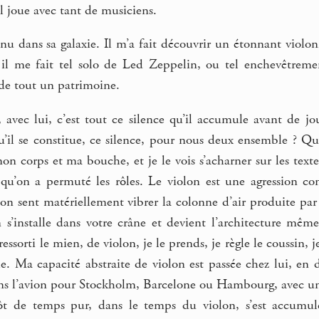
’il joue avec tant de musiciens.
enu dans sa galaxie. Il m’a fait découvrir un étonnant viol
, il me fait tel solo de Led Zeppelin, ou tel enchevêtrem
de tout un patrimoine.
, avec lui, c’est tout ce silence qu’il accumule avant de j
u’il se constitue, ce silence, pour nous deux ensemble ? Qu
on corps et ma bouche, et je le vois s’acharner sur les text
n qu’on a permuté les rôles. Le violon est une agression co
l’on sent matériellement vibrer la colonne d’air produite par
n s’installe dans votre crâne et devient l’architecture mêm
i ressorti le mien, de violon, je le prends, je règle le coussin, 
le. Ma capacité abstraite de violon est passée chez lui, en
dans l’avion pour Stockholm, Barcelone ou Hambourg, avec un h
t de temps pur, dans le temps du violon, s’est accumulé,