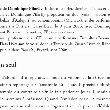
te de
Dominique Pifarély
, inclut calendrier, derniers disques et e
n et Dominique Pifarély proposent en duo (voix + violon élec
abelais, d’Aubigné) ou contemporains (Michaux), et des performa
ncert à Poitiers, Carré Bleu, le 9 juin 2006, avec Dominique
ent Boisseau, clarinettes, FB, textes & voix.
pour professionnels : CD console performance Tumulte à Besa
Tiers Livre son & voix
, dont la Tempête du Quart-Livre de Rabe
 publié dans
Tumulte
, Fayard, sept 2006.
on seul
 d’abord : il a sept ans, il joue du violon, et la télévisi
ait un reportage sur l’ensemble où il joue. Il précise : plutôt
’exemple du contraire ? On le fait parler et jouer. Il serait
e, astreints à présence. Quand l’émission passe, le mercre
sse pour se voir : dans le logement on n’a pas la télévisio