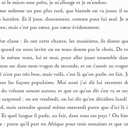
s et le micro sont prêts, je m’allonge et je m’endors.
e redresse un peu plus tard, que bientôt on va jouer, il est
ns lumière. Et il joue, doucement, comme pour lui seul. Je ne
en, mais c’est par cœur, par cœur évidemment.
re classe : ils ont cette chance, les musiciens, ils disent q
 quand on nous invite on ne nous donne pas le choix. De tou
le même train, lui et moi, pour aller jouer ensemble dans
 mon sac dans mon wagon de seconde, et on s’assoit au wagon b
é n’est pas très bon, mais voilà, c’est là qu’on parle, en fait
ns les façons populaires. Moi aussi j’ai dû lui raconter 
a du volume sonore autour, et que ce qu’on dit s’en va se n
 surprend : on est vendredi, on lui dit qu’on décidera lundi d
d, mais attendre quand même mercredi parce que d’ici là il
 Et quel langue il parle, au fait, dans tous ces pays ? Ou bie
e : parce qu’il part en Afrique pour trois semaines et que c