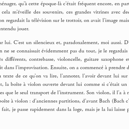
énager, qu’à cette époque-là c’était fréquent encore, en part
 cela m’éveille des souvenirs, ces grandes vitrines avec de
n regardait la télévision sur le trottoir, on avait l’image mai
entendu jouer.
sur lui. C’est un silencieux et, paradoxalement, moi aussi. D’a
n ne se connaissait évidemment pas du tout, je le regardais f
s différents, contrebasse, violoncelle, guitare saxophone e
ait dans l’improvisation. Ensuite, on a commencé à prendre 
 texte de ce qu’on va lire, l’annoter, l’avoir devant lui su
t, la boîte à violon ouverte devant lui comme si c’était un
es que le seul transport de l’instrument. Son violon, il l’a à
oîte à violon : d’anciennes partitions, d’avant Bach (Bach c’es
n fait, je passe rapidement dans la loge, mais je la lui laisse