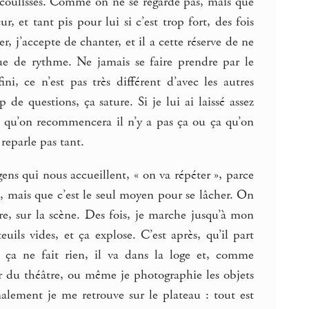
s coulisses. Comme on ne se regarde pas, mais que
, et tant pis pour lui si c’est trop fort, des fois
, j’accepte de chanter, et il a cette réserve de ne
ue de rythme. Ne jamais se faire prendre par le
ni, ce n’est pas très différent d’avec les autres
 de questions, ça sature. Si je lui ai laissé assez
ois qu’on recommencera il n’y a pas ça ou ça qu’on
reparle pas tant.
ens qui nous accueillent, « on va répéter », parce
s, mais que c’est le seul moyen pour se lâcher. On
ure, sur la scène. Des fois, je marche jusqu’à mon
euils vides, et ça explose. C’est après, qu’il part
r, ça ne fait rien, il va dans la loge et, comme
ur du théâtre, ou même je photographie les objets
inalement je me retrouve sur le plateau : tout est