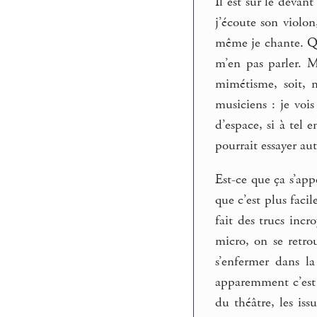
Il est sur le devan
j’écoute son violon
même je chante. Qua
m’en pas parler. M
mimétisme, soit, m
musiciens : je vois
d’espace, si à tel 
pourrait essayer au
Est-ce que ça s’app
que c’est plus faci
fait des trucs incr
micro, on se retrou
s’enfermer dans la
apparemment c’est t
du théâtre, les iss