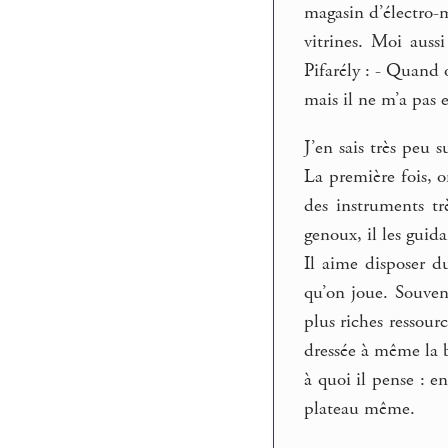
magasin d’électro-m
vitrines. Moi aussi
Pifarély : - Quand o
mais il ne m’a pas 
J’en sais très peu 
La première fois, o
des instruments trè
genoux, il les guid
Il aime disposer du
qu’on joue. Souven
plus riches ressourc
dressée à même la b
à quoi il pense : e
plateau même.