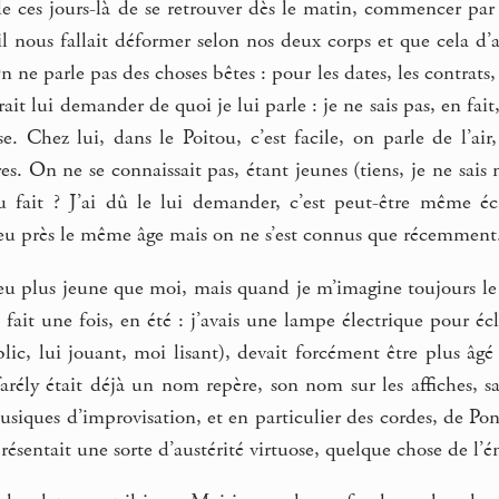
e ces jours-là de se retrouver dès le matin, commencer par 
il nous fallait déformer selon nos deux corps et que cela 
 ne parle pas des choses bêtes : pour les dates, les contrats, 
rait lui demander de quoi je lui parle : je ne sais pas, en fa
se. Chez lui, dans le Poitou, c’est facile, on parle de l’a
es. On ne se connaissait pas, étant jeunes (tiens, je ne sais m
 fait ? J’ai dû le lui demander, c’est peut-être même éc
eu près le même âge mais on ne s’est connus que récemment
peu plus jeune que moi, mais quand je m’imagine toujours le c
 fait une fois, en été : j’avais une lampe électrique pour écl
ic, lui jouant, moi lisant), devait forcément être plus âgé
farély était déjà un nom repère, son nom sur les affiches, sa
siques d’improvisation, et en particulier des cordes, de Po
résentait une sorte d’austérité virtuose, quelque chose de l’