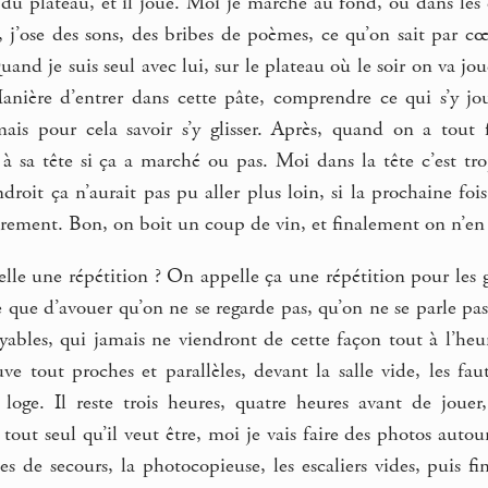
t du plateau, et il joue. Moi je marche au fond, ou dans le
, j’ose des sons, des bribes de poèmes, ce qu’on sait par cœur
nd je suis seul avec lui, sur le plateau où le soir on va jouer
anière d’entrer dans cette pâte, comprendre ce qui s’y jo
ais pour cela savoir s’y glisser. Après, quand on a tout fi
 à sa tête si ça a marché ou pas. Moi dans la tête c’est trop
endroit ça n’aurait pas pu aller plus loin, si la prochaine f
trement. Bon, on boit un coup de vin, et finalement on n’en 
elle une répétition ? On appelle ça une répétition pour les g
le que d’avouer qu’on ne se regarde pas, qu’on ne se parle pa
oyables, qui jamais ne viendront de cette façon tout à l’he
ve tout proches et parallèles, devant la salle vide, les faut
 loge. Il reste trois heures, quatre heures avant de joue
out seul qu’il veut être, moi je vais faire des photos auto
ues de secours, la photocopieuse, les escaliers vides, puis f