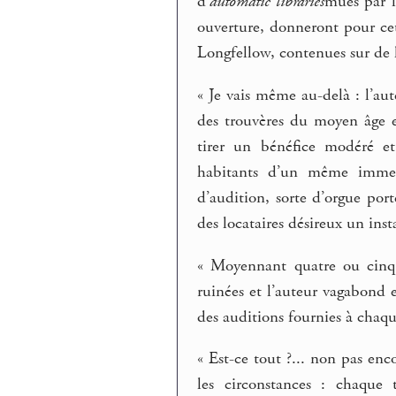
d’
automatic libraries
mues par l
ouverture, donneront pour c
Longfellow, contenues sur de l
« Je vais même au-delà : l’au
des trouvères du moyen âge e
tirer un bénéfice modéré et
habitants d’un même immeu
d’audition, sorte d’orgue port
des locataires désireux un insta
« Moyennant quatre ou cin
ruinées et l’auteur vagabond e
des auditions fournies à chaq
« Est-ce tout ?... non pas enc
les circonstances : chaque 