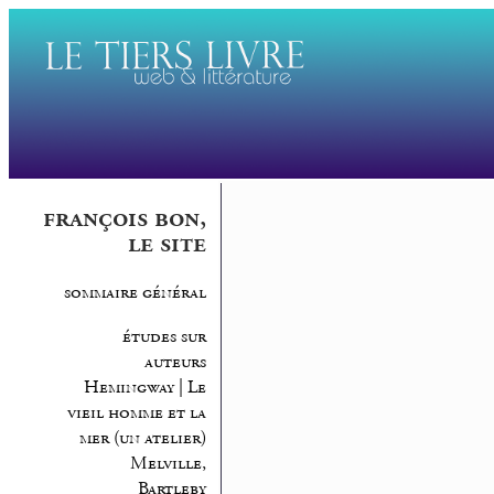
françois bon,
le site
sommaire général
études sur
auteurs
Hemingway | Le
vieil homme et la
mer (un atelier)
Melville,
Bartleby