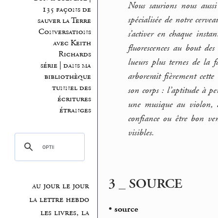
Nous saurions nous aussi 
135 façons de
spécialisée de notre cervea
sauver la Terre
Conversations
s’activer en chaque instan
avec Keith
fluorescences au bout des 
Richards
lueurs plus ternes de la f
série | dans ma
arborerait fièrement cett
bibliothèque
tunnel des
son corps : l’aptitude à 
écritures
une musique au violon, à
étranges
confiance ou être bon ven
visibles.
3 _ SOURCE
au jour le jour
la lettre hebdo
•
source
les livres, la