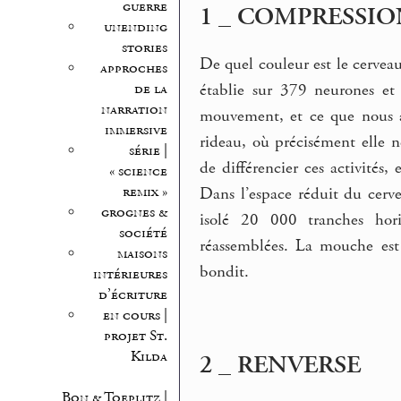
guerre
1 _ COMPRESSIO
unending
stories
De quel couleur est le cervea
approches
établie sur 379 neurones et 
de la
narration
mouvement, et ce que nous an
immersive
rideau, où précisément elle n
série |
de différencier ces activités
« science
remix »
Dans l’espace réduit du cerve
grognes &
isolé 20 000 tranches hori
société
réassemblées. La mouche est
maisons
bondit.
intérieures
d’écriture
en cours |
projet St.
Kilda
2 _ RENVERSE
Bon & Toeplitz |