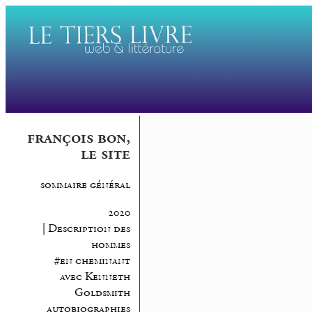
françois bon,
le site
sommaire général
2020
| Description des
hommes
#en cheminant
avec Kenneth
Goldsmith
autobiographies