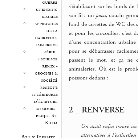
guerre
s’établissant sur les bords de
unending
son fil÷ un
pacu
, cousin germ
stories
approches
fond de cuvettes de WC des se
de la
et pour les crocodiles, c’est 
narration
d’une concentration urbaine c
immersive
pour se débarrasser facilem
série |
« science
passent le mot, et ça ne d
remix »
animaleries. Où est le problè
grognes &
poissons dedans ?
société
maisons
intérieures
d’écriture
2 _ RENVERSE
en cours |
projet St.
Kilda
On avait enfin trouvé un 
alternatives à l’extinctio
Bon & Toeplitz |