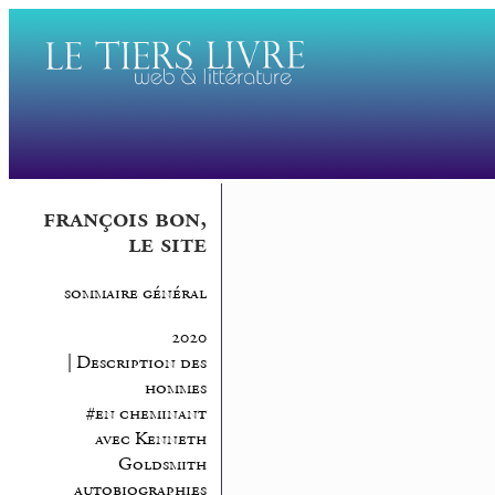
françois bon,
le site
sommaire général
2020
| Description des
hommes
#en cheminant
avec Kenneth
Goldsmith
autobiographies