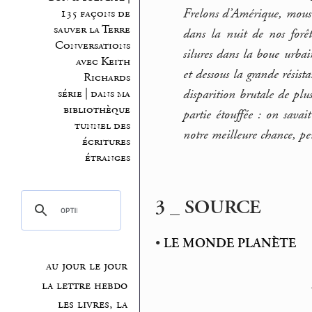
Frelons d’Amérique, moustiq
135 façons de
sauver la Terre
dans la nuit de nos forêts
Conversations
silures dans la boue urbai
avec Keith
et dessous la grande résis
Richards
disparition brutale de plus
série | dans ma
bibliothèque
partie étouffée : on savai
tunnel des
notre meilleure chance, peu
écritures
étranges
3 _ SOURCE
•
LE MONDE PLANÈTE
au jour le jour
la lettre hebdo
les livres, la