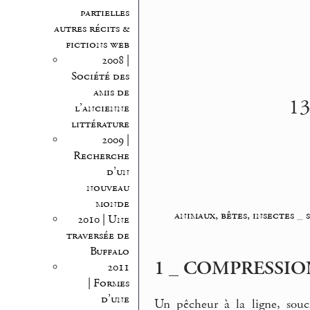
partielles
autres récits &
fictions web
2008 |
Société des
amis de
13
l’ancienne
littérature
2009 |
Recherche
d’un
nouveau
monde
animaux, bêtes, insectes
_
2010 | Une
traversée de
Buffalo
1 _ COMPRESSIO
2011
| Formes
d’une
Un pêcheur à la ligne, souc