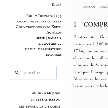
Kilda
cosmos
_
plan
Bon & Toeplitz | 135
façons de sauver la Terre
1 _ COMP
Conversations avec Keith
Richards
Il est culotté, Go
série | dans ma
bibliothèque
même pas 1 500 000
tunnel des écritures
1714, commune de l
étranges
elles dans le visib
anneaux de Saturne 
fabriquer l’image q
Alors on va les com
les anneaux redevi
au jour le jour
la lettre hebdo
les livres, la librairie