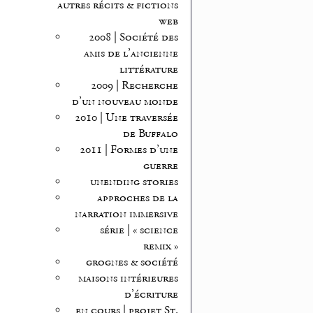
autres récits & fictions
web
2008 | Société des
amis de l’ancienne
littérature
2009 | Recherche
d’un nouveau monde
2010 | Une traversée
de Buffalo
2011 | Formes d’une
guerre
unending stories
approches de la
narration immersive
série | « science
remix »
grognes & société
maisons intérieures
d’écriture
en cours | projet St.