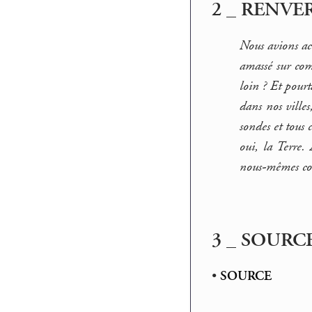
2 _ RENVE
Nous avions ac
amassé sur com
loin ? Et pour
dans nos villes
sondes et tous 
oui, la Terre
nous-mêmes c
3 _ SOURC
•
SOURCE