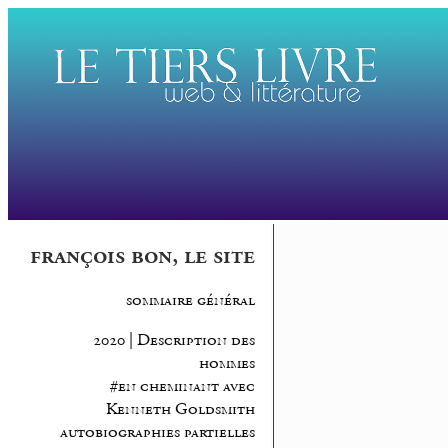
françois bon, le site
sommaire général
2020 | Description des
hommes
#en cheminant avec
Kenneth Goldsmith
autobiographies partielles