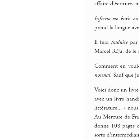
affaire d’écriture, 
Inferno
est écrit
en
prend la langue avec
Il fera
traduire
par 
Marcel Réja, de le 
Comment en vouloir
normal
. Sauf que j
Voici donc un livre
avec un livre handi
littérature... » no
Au Mercure de Fran
donne 108 pages de 
sorte d’intermédiair