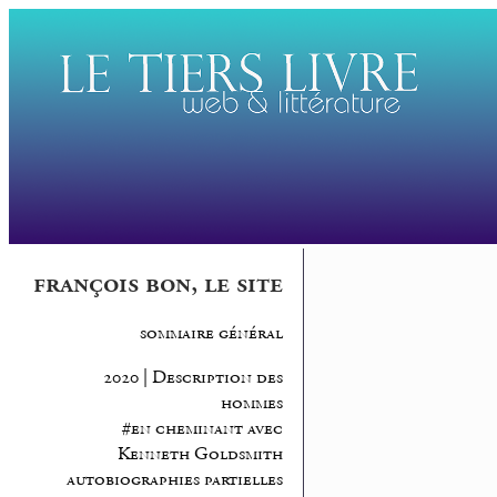
françois bon, le site
sommaire général
2020 | Description des
hommes
#en cheminant avec
Kenneth Goldsmith
autobiographies partielles