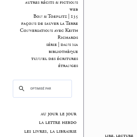
autres récits & fictions
web
Bon & Toeplitz | 135
façons de sauver la Terre
Conversations avec Keith
Richards
série | dans ma
bibliothèque
tunnel des écritures
étranges
au jour le jour
la lettre hebdo
les livres, la librairie
lire, lecture