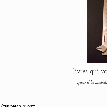
livres qui v
quand la malédic
_
Strindberg, August