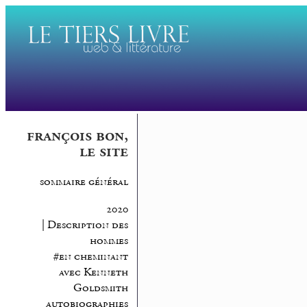
françois bon,
le site
sommaire général
2020
| Description des
hommes
#en cheminant
avec Kenneth
Goldsmith
autobiographies