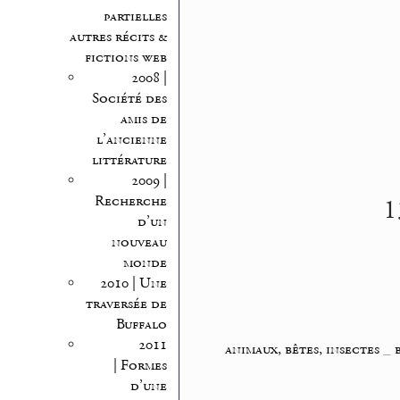
partielles
autres récits &
fictions web
2008 |
Société des
amis de
l’ancienne
littérature
2009 |
1
Recherche
d’un
nouveau
monde
2010 | Une
traversée de
Buffalo
2011
animaux, bêtes, insectes
_
| Formes
d’une