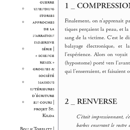
guerre
1 _ COMPRESSIO
unending
stories
Finalement, on n’apprenait pas
approches
tiques perçaient la peau, et la
de la
narration
sang de la victime. C’est le d
immersive
balayage électronique, et 
série |
l’expérience. Alors on voyai
« science
remix »
(hypostome) porté vers l’avant
grognes &
qui l’enserraient, et faisaient o
société
maisons
intérieures
d’écriture
2 _ RENVERSE
en cours |
projet St.
Kilda
C’était impressionnant, c’e
barbes enserrant le rostre 
Bon & Toeplitz |