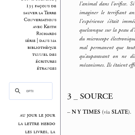
l’animal dans l’orifice. S
135 façons de
imaginer le terrifiant an
sauver la Terre
Conversations
l’expérience s’était im
avec Keith
quelconque sur la peau d’u
Richards
du microscope électroniqu
série | dans ma
mal permanent que tout 
bibliothèque
tunnel des
qu’auparavant on ne dis
écritures
mécanismes. Ils étaient eff
étranges
3 _ SOURCE
–
N Y TIMES
(via
SLATE
).
au jour le jour
la lettre hebdo
les livres, la