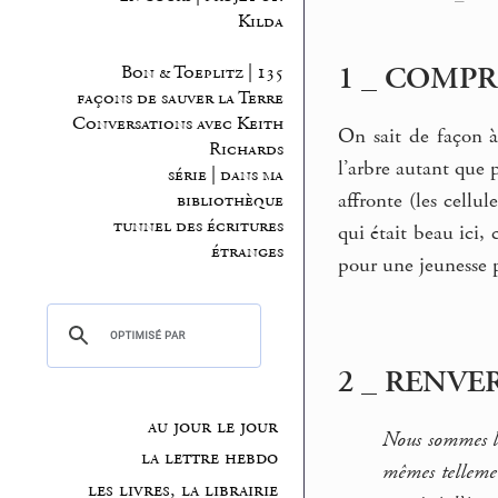
Kilda
1 _ COMP
Bon & Toeplitz | 135
façons de sauver la Terre
Conversations avec Keith
On sait de façon à
Richards
l’arbre autant que 
série | dans ma
affronte (les cellu
bibliothèque
tunnel des écritures
qui était beau ici,
étranges
pour une jeunesse p
2 _ RENVE
au jour le jour
Nous sommes l’h
la lettre hebdo
mêmes tellemen
les livres, la librairie