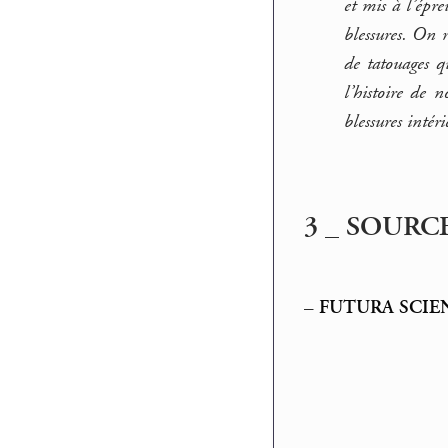
et mis à l’épre
blessures. On r
de tatouages 
l’histoire de 
blessures intér
3 _ SOURC
–
FUTURA SCIE