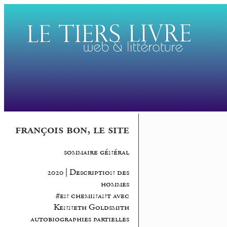
françois bon, le site
sommaire général
2020 | Description des
hommes
#en cheminant avec
Kenneth Goldsmith
autobiographies partielles