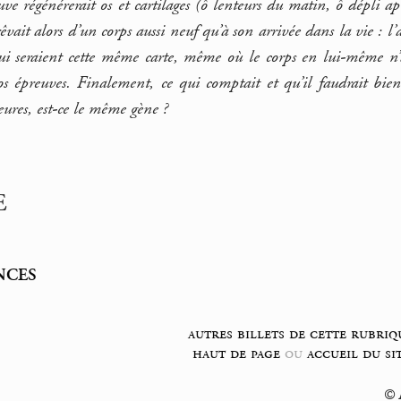
uve régénérerait os et cartilages (ô lenteurs du matin, ô dépli apr
êvait alors d’un corps aussi neuf qu’à son arrivée dans la vie : 
qui seraient cette même carte, même où le corps en lui-même n
nos épreuves. Finalement, ce qui comptait et qu’il faudrait bien
ieures, est-ce le même gène ?
E
NCES
autres billets de cette rubriq
haut de page
ou
accueil du si
© F