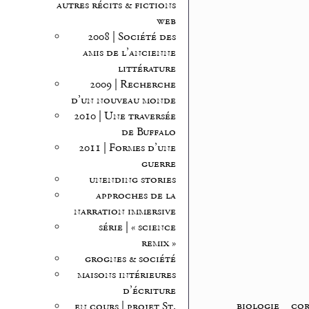
autres récits & fictions
web
2008 | Société des
amis de l’ancienne
littérature
2009 | Recherche
d’un nouveau monde
2010 | Une traversée
de Buffalo
2011 | Formes d’une
guerre
unending stories
approches de la
narration immersive
série | « science
remix »
grognes & société
maisons intérieures
d’écriture
biologie
_
cor
en cours | projet St.