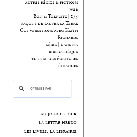
autres récits & fictions
web
Bon & Toeplitz | 135
façons de sauver la Terre
Conversations avec Keith
Richards
série | dans ma
bibliothèque
tunnel des écritures
étranges
au jour le jour
la lettre hebdo
les livres, la librairie