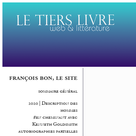
françois bon, le site
sommaire général
2020 | Description des
hommes
#en cheminant avec
Kenneth Goldsmith
autobiographies partielles