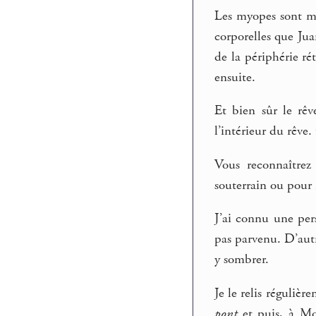
Les myopes sont mo
corporelles que Jua
de la périphérie r
ensuite.
Et bien sûr le rêv
l’intérieur du rêve.
Vous reconnaîtrez
souterrain ou pour 
J’ai connu une pers
pas parvenu. D’autr
y sombrer.
Je le relis réguliè
pont
et puis, à Mo