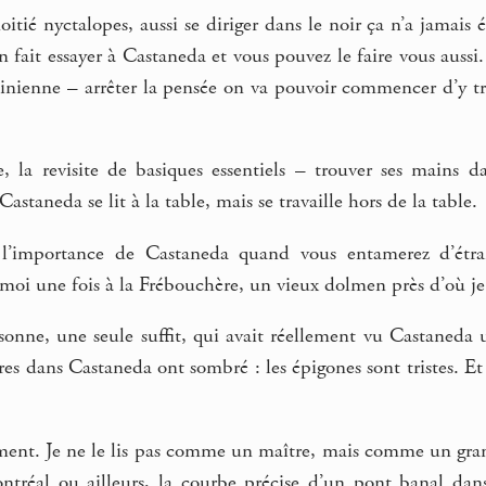
itié nyctalopes, aussi se diriger dans le noir ça n’a jamai
n fait essayer à Castaneda et vous pouvez le faire vous aussi
étinienne – arrêter la pensée on va pouvoir commencer d’y t
e, la revisite de basiques essentiels – trouver ses mains
 Castaneda se lit à la table, mais se travaille hors de la table.
 l’importance de Castaneda quand vous entamerez d’étr
moi une fois à la Frébouchère, un vieux dolmen près d’où je 
onne, une seule suffit, qui avait réellement vu Castaneda u
es dans Castaneda ont sombré : les épigones sont tristes. Et
rement. Je ne le lis pas comme un maître, mais comme un grand
ntréal ou ailleurs, la courbe précise d’un pont banal da