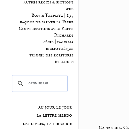
autres récits & fictions
web
Bon & Toeplitz | 135
façons de sauver la Terre
Conversations avec Keith
Richards
série | dans ma
bibliothèque
tunnel des écritures
étranges
au jour le jour
la lettre hebdo
les livres, la librairie
Castaneda, Ca