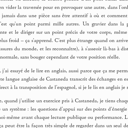
 vider la traversée pour en provoquer une autre, dans l’o
 jamais dans une pièce sans être attentif à où et comment on
n’est qu’un point parmi mille autres. Un gravier dans l
te et le diriger sur un point précis de votre corps, même
plus froid – ça s’apprend. C’est plus étrange quand on arrive
ssures du monde, et les reconnaître), à s’asseoir là-bas à 
normale, sans bouger cependant de votre position réelle.
 j’ai essayé de le lire en anglais, aussi parce que ça me per
ente langue anglaise de Castaneda transcrit des échanges en e
ct à la transposition de l’espagnol, si je le lis en anglais je
e, quand j’utilise un exercice pris à Castaneda, je tiens chaqu
un système : les questions d’appui sur des points d’énergie
moi-même avant chaque lecture publique ou performance. Le
a peut être la façon très simple de regarder dans un seul de