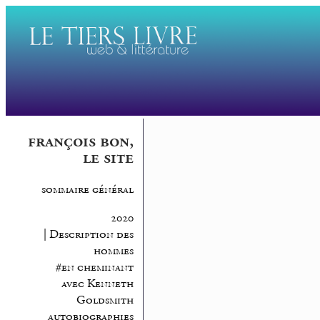
françois bon,
le site
sommaire général
2020
| Description des
hommes
#en cheminant
avec Kenneth
Goldsmith
autobiographies