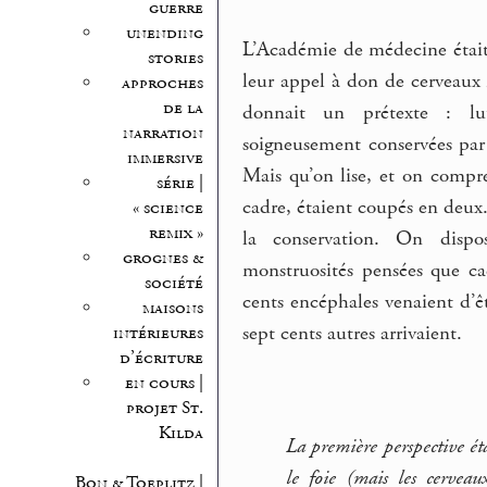
guerre
unending
L’Académie de médecine était
stories
leur appel à don de cerveaux 
approches
de la
donnait un prétexte : lut
narration
soigneusement conservées par 
immersive
Mais qu’on lise, et on compr
série |
cadre, étaient coupés en deu
« science
remix »
la conservation. On dispo
grognes &
monstruosités pensées que ca
société
cents encéphales venaient d’êtr
maisons
sept cents autres arrivaient.
intérieures
d’écriture
en cours |
projet St.
Kilda
La première perspective ét
le foie (mais les cerveau
Bon & Toeplitz |