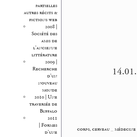
partielles
autres récits &
fictions web
2008 |
Société des
amis de
l’ancienne
littérature
2009 |
14.01.
Recherche
d’un
nouveau
monde
2010 | Une
traversée de
Buffalo
2011
| Formes
corps, cerveau
_
médecine
d’une