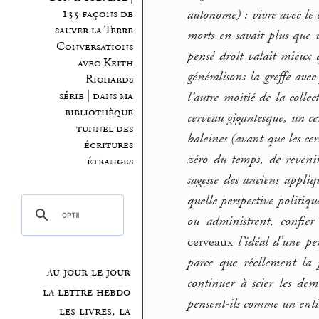
135 façons de
autonome) : vivre avec le 
sauver la Terre
morts en savait plus que 
Conversations
pensé droit valait mieux 
avec Keith
généralisons la greffe avec
Richards
série | dans ma
l’autre moitié de la colle
bibliothèque
cerveau gigantesque, un ce
tunnel des
baleines (avant que les cer
écritures
zéro du temps, de revenir
étranges
sagesse des anciens appliq
quelle perspective politiq
ou administrent, confie
cerveaux
l’idéal d’une pe
parce que réellement la
au jour le jour
continuer à scier les de
la lettre hebdo
pensent-ils comme un enti
les livres, la