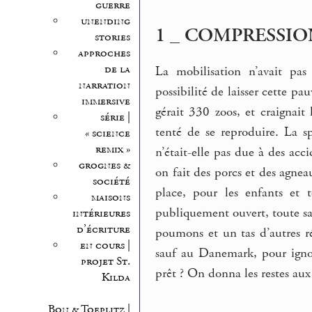
guerre
unending
1 _ COMPRESSIO
stories
approches
de la
La mobilisation n’avait pas 
narration
possibilité de laisser cette pa
immersive
gérait 330 zoos, et craignait 
série |
tenté de se reproduire. La s
« science
remix »
n’était-elle pas due à des acc
grognes &
on fait des porcs et des agneau
société
place, pour les enfants et 
maisons
publiquement ouvert, toute sa 
intérieures
d’écriture
poumons et un tas d’autres r
en cours |
sauf au Danemark, pour ignor
projet St.
prêt ? On donna les restes aux
Kilda
Bon & Toeplitz |