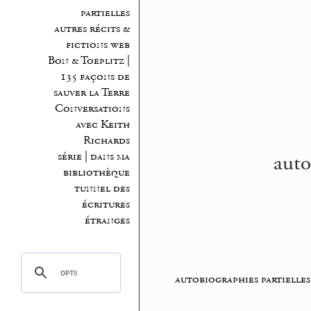
partielles
autres récits &
fictions web
Bon & Toeplitz |
135 façons de
sauver la Terre
Conversations
avec Keith
Richards
auto
série | dans ma
bibliothèque
tunnel des
écritures
étranges
autobiographies partielles