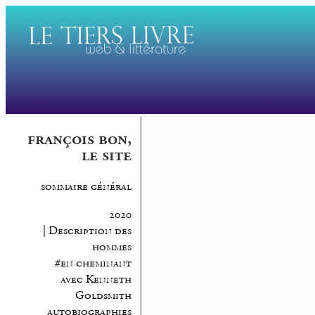
françois bon,
le site
sommaire général
2020
| Description des
hommes
#en cheminant
avec Kenneth
Goldsmith
autobiographies