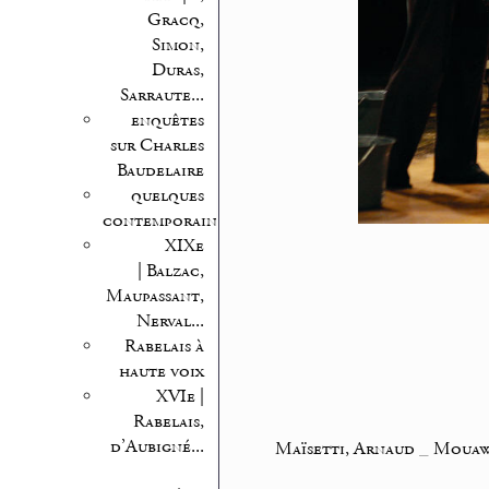
Gracq,
Simon,
Duras,
Sarraute...
enquêtes
sur Charles
Baudelaire
quelques
contemporains
XIXe
| Balzac,
Maupassant,
Nerval...
Rabelais à
haute voix
XVIe |
Rabelais,
d’Aubigné...
Maïsetti, Arnaud
_
Mouaw