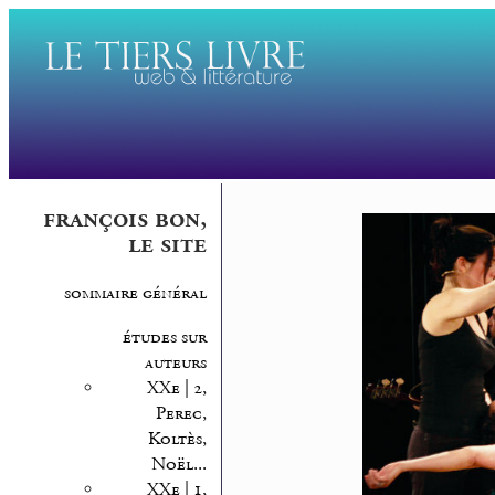
françois bon,
le site
sommaire général
études sur
auteurs
XXe | 2,
Perec,
Koltès,
Noël...
XXe | 1,