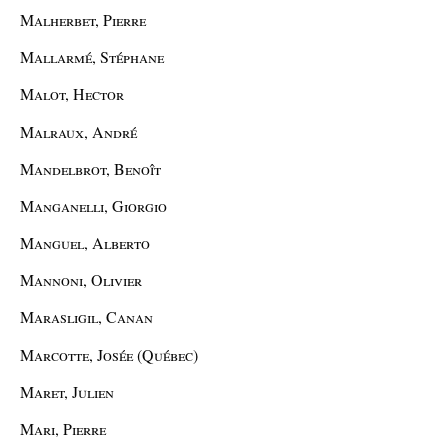
Malherbet, Pierre
Mallarmé, Stéphane
Malot, Hector
Malraux, André
Mandelbrot, Benoît
Manganelli, Giorgio
Manguel, Alberto
Mannoni, Olivier
Marasligil, Canan
Marcotte, Josée (Québec)
Maret, Julien
Mari, Pierre