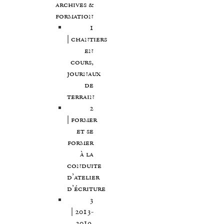
archives &
formation
1
| chantiers
en
cours,
journaux
de
terrain
2
| former
et se
former
à la
conduite
d’atelier
d’écriture
3
| 2013-
2019,