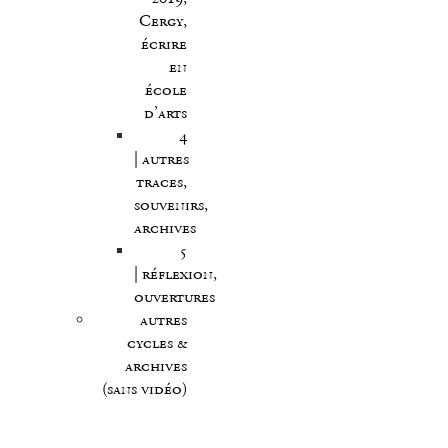
Cergy,
écrire
en
école
d’arts
4
| autres
traces,
souvenirs,
archives
5
| réflexion,
ouvertures
autres
cycles &
archives
(sans vidéo)