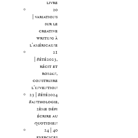
livre
20
| variations
sur le
creative
writing à
l’américaine
21
| #été2023,
récit et
roman,
construire
l’invention
23 | #été2024
#anthologie,
2ème défi
écrire au
quotidien
24 | 40
exercices