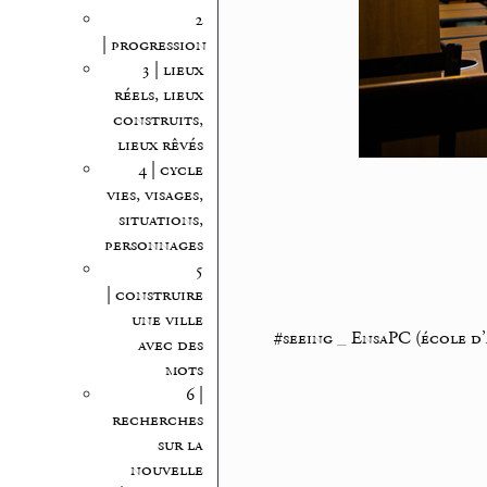
2
| progression
3 | lieux
réels, lieux
construits,
lieux rêvés
4 | cycle
vies, visages,
situations,
personnages
5
| construire
une ville
#seeing
_
EnsaPC (école d’
avec des
mots
6 |
recherches
sur la
nouvelle