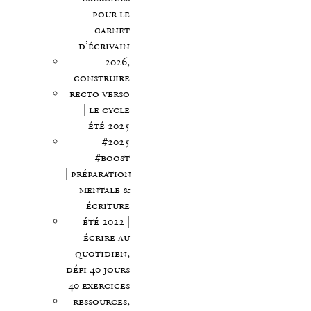
pour le
carnet
d’écrivain
2026,
construire
recto verso
| le cycle
été 2025
#2025
#boost
| préparation
mentale &
écriture
été 2022 |
écrire au
quotidien,
défi 40 jours
40 exercices
ressources,