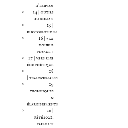
d’emploi
14 | outils
du roman
15 |
photofictions
16 | « le
double
voyage »
17 | vers une
écopoétique
18
| transversales
19
| techniques
&
élargissements
20 |
#été2021,
faire un