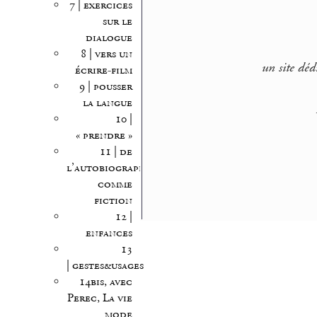
7 | exercices
sur le
dialogue
8 | vers un
un site déd
écrire-film
9 | pousser
la langue
10 |
« prendre »
11 | de
l’autobiographie
comme
fiction
12 |
enfances
13
| gestes&usages
14bis, avec
Perec, La vie
mode