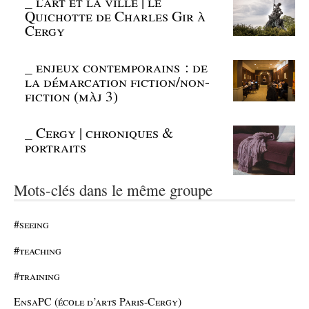
_
l’art et la ville | le
Quichotte de Charles Gir à
Cergy
_
enjeux contemporains : de
la démarcation fiction/non-
fiction (màj 3)
_
Cergy | chroniques &
portraits
Mots-clés dans le même groupe
#seeing
#teaching
#training
EnsaPC (école d’arts Paris-Cergy)