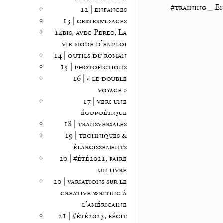
#training
_
En
12 | enfances
13 | gestes&usages
14bis, avec Perec, La
vie mode d’emploi
14 | outils du roman
15 | photofictions
16 | « le double
voyage »
17 | vers une
écopoétique
18 | transversales
19 | techniques &
élargissements
20 | #été2021, faire
un livre
20 | variations sur le
creative writing à
l’américaine
21 | #été2023, récit