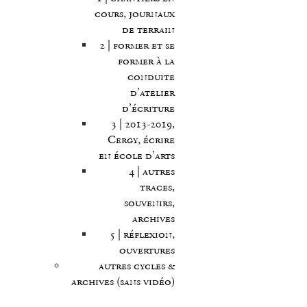
cours, journaux
de terrain
2 | former et se
former à la
conduite
d’atelier
d’écriture
3 | 2013-2019,
Cergy, écrire
en école d’arts
4 | autres
traces,
souvenirs,
archives
5 | réflexion,
ouvertures
autres cycles &
archives (sans vidéo)