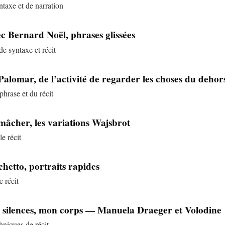
ntaxe et de narration
c Bernard Noël, phrases glissées
e syntaxe et récit
alomar, de l’activité de regarder les choses du dehor
phrase et du récit
mâcher, les variations Wajsbrot
e récit
hetto, portraits rapides
e récit
es silences, mon corps — Manuela Draeger et Volodine
hniques de récit