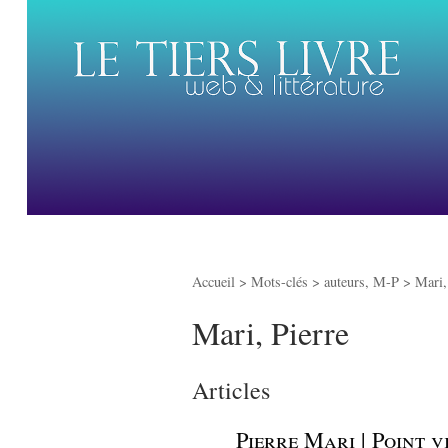
Accueil
> Mots-clés > auteurs, M-P >
Mari,
Mari, Pierre
Articles
_
Pierre Mari | Point v