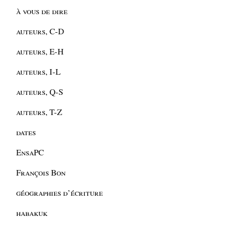
à vous de dire
auteurs, C-D
auteurs, E-H
auteurs, I-L
auteurs, Q-S
auteurs, T-Z
dates
EnsaPC
François Bon
géographies d’écriture
habakuk