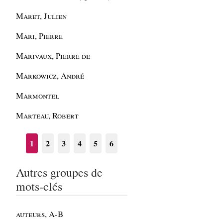
Maret, Julien
Mari, Pierre
Marivaux, Pierre de
Markowicz, André
Marmontel
Marteau, Robert
1
2
3
4
5
6
Autres groupes de
mots-clés
auteurs, A-B