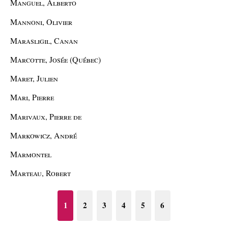
Manguel, Alberto
Mannoni, Olivier
Marasligil, Canan
Marcotte, Josée (Québec)
Maret, Julien
Mari, Pierre
Marivaux, Pierre de
Markowicz, André
Marmontel
Marteau, Robert
1
2
3
4
5
6