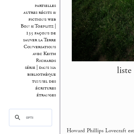
partielles
autres récits &
fictions web
Bon & Toeplitz |
135 façons de
sauver la Terre
Conversations
avec Keith
Richards
liste
série | dans ma
bibliothèque
tunnel des
écritures
étranges
Howard Phillips Lovecraft est