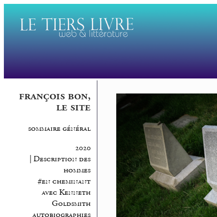
françois bon,
le site
sommaire général
2020
| Description des
hommes
#en cheminant
avec Kenneth
Goldsmith
autobiographies