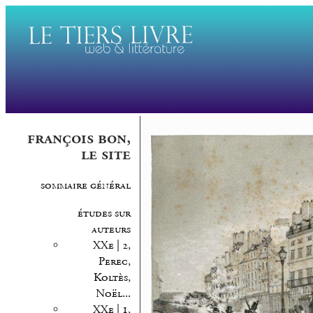
françois bon,
le site
sommaire général
études sur
auteurs
XXe | 2,
Perec,
Koltès,
Noël...
XXe | 1,