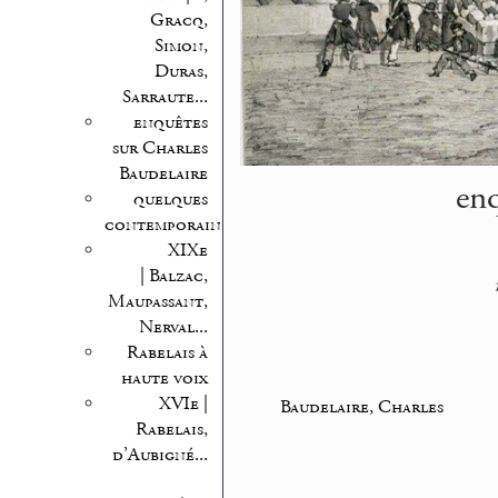
Gracq,
Simon,
Duras,
Sarraute...
enquêtes
sur Charles
Baudelaire
enq
quelques
contemporains
XIXe
| Balzac,
Maupassant,
Nerval...
Rabelais à
haute voix
XVIe |
Baudelaire, Charles
Rabelais,
d’Aubigné...