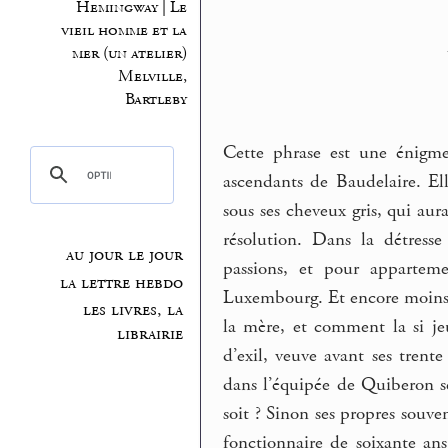
Hemingway | Le
vieil homme et la
mer (un atelier)
Melville,
Bartleby
Cette phrase est une énigme
ascendants de Baudelaire. Ell
sous ses cheveux gris, qui aur
résolution. Dans la détres
au jour le jour
passions, et pour appartem
la lettre hebdo
Luxembourg. Et encore moins i
les livres, la
la mère, et comment la si je
librairie
d’exil, veuve avant ses tren
dans l’équipée de Quiberon se
soit ? Sinon ses propres souve
fonctionnaire de soixante ans