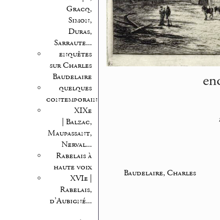
Gracq,
Simon,
Duras,
Sarraute...
enquêtes
sur Charles
en
Baudelaire
quelques
contemporains
XIXe
| Balzac,
Maupassant,
Nerval...
Rabelais à
haute voix
Baudelaire, Charles
XVIe |
Rabelais,
d’Aubigné...