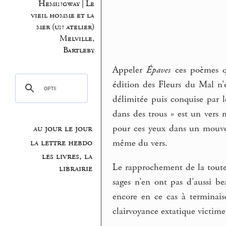
Hemingway | Le
vieil homme et la
mer (un atelier)
Melville,
Bartleby
Appeler
Épaves
ces poèmes qu
édition des Fleurs du Mal n’e
délimitée puis conquise par 
dans des trous » est un vers
pour ces yeux dans un mouvem
au jour le jour
la lettre hebdo
même du vers.
les livres, la
Le rapprochement de la toute
librairie
sages n’en ont pas d’aussi b
encore en ce cas à terminai
clairvoyance extatique victime 