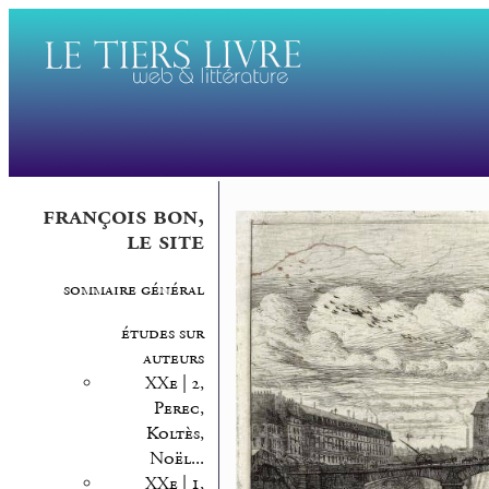
françois bon,
le site
sommaire général
études sur
auteurs
XXe | 2,
Perec,
Koltès,
Noël...
XXe | 1,