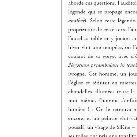
aborde ces questions, l’audito
légende qui se propage enco
another
). Selon cette légende,
propriétaire de cette terre l’a
l’autel sa table et y jouant a
hiver vint une tempête, on l’
coulant de sa gorge, avec d’é
Negotium preambulans in tenebr
ivrogne. Cet homme, un jour q
l’église et réduisit en miett
chandelles allumées toute l
nuit même, l’homme s’enfuit
lumière ! » On le retrouva m
encore, et un peintre vint s’é
poussif, un visage de Silène – 
ses toiles ont pris une tonalit