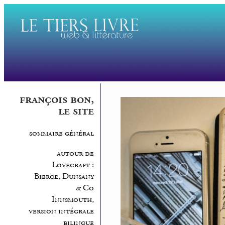
françois bon,
le site
sommaire général
autour de
Lovecraft :
Bierce, Dunsany
& Co
Innsmouth,
version intégrale
bilingue