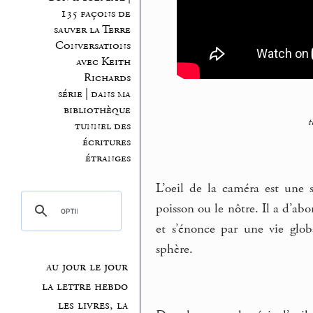
135 façons de
sauver la Terre
Conversations
avec Keith
Richards
série | dans ma
bibliothèque
t
tunnel des
écritures
étranges
L’oeil de la caméra est une
poisson ou le nôtre. Il a d’ab
et s’énonce par une vie glob
sphère.
au jour le jour
la lettre hebdo
les livres, la