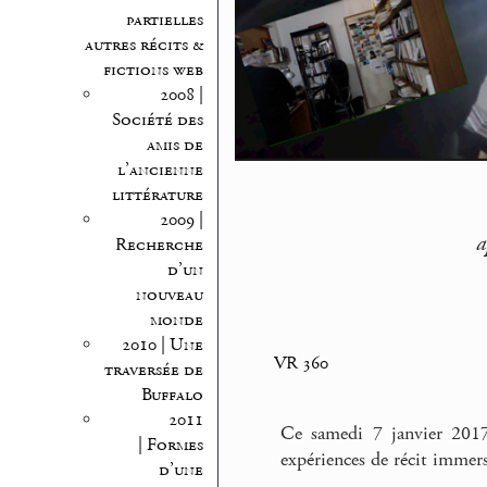
partielles
autres récits &
fictions web
2008 |
Société des
amis de
l’ancienne
littérature
2009 |
a
Recherche
d’un
nouveau
monde
2010 | Une
VR 360
traversée de
Buffalo
2011
Ce samedi 7 janvier 2017
| Formes
expériences de récit immers
d’une