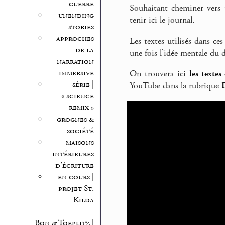
guerre
Souhaitant cheminer vers u
unending
tenir ici le journal.
stories
approches
Les textes utilisés dans ce
de la
une fois l’idée mentale du d
narration
immersive
On trouvera ici
les textes
série |
YouTube dans la rubrique
« science
remix »
grognes &
société
maisons
intérieures
d’écriture
en cours |
projet St.
Kilda
Bon & Toeplitz |