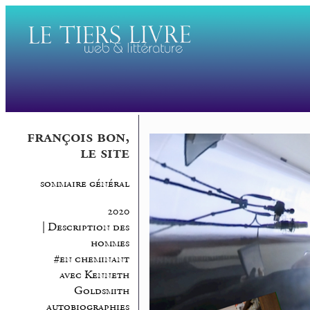
françois bon,
le site
sommaire général
2020
| Description des
hommes
#en cheminant
avec Kenneth
Goldsmith
autobiographies