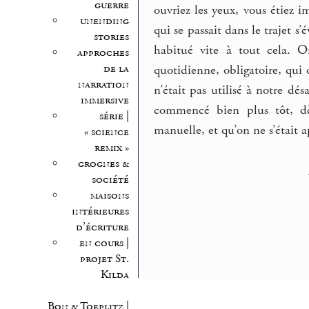
guerre
ouvriez les yeux, vous étiez 
unending
qui se passait dans le trajet 
stories
habitué vite à tout cela. O
approches
de la
quotidienne, obligatoire, qui 
narration
n’était pas utilisé à notre d
immersive
commencé bien plus tôt, dè
série |
manuelle, et qu’on ne s’était a
« science
remix »
grognes &
société
maisons
intérieures
d’écriture
en cours |
projet St.
Kilda
Bon & Toeplitz |