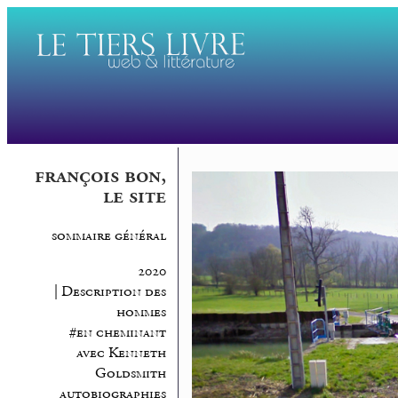
françois bon,
le site
sommaire général
2020
| Description des
hommes
#en cheminant
avec Kenneth
Goldsmith
autobiographies