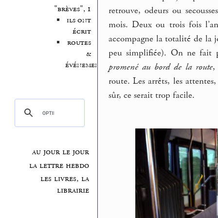
"brèves", 1
retrouve, odeurs ou secousse
ils ont
mois. Deux ou trois fois l’a
écrit
accompagne la totalité de la 
routes
peu simplifiée). On ne fait
&
événements
promené au bord de la route
,
route. Les arrêts, les attent
sûr, ce serait trop facile.
au jour le jour
la lettre hebdo
les livres, la
librairie