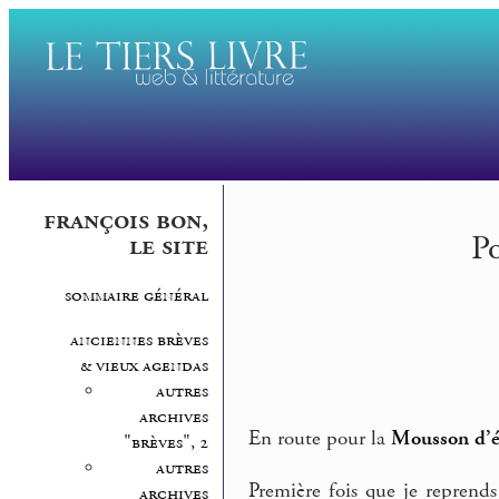
françois bon,
P
le site
sommaire général
anciennes brèves
& vieux agendas
autres
archives
En route pour la
Mousson d’é
"brèves", 2
autres
Première fois que je reprends
archives